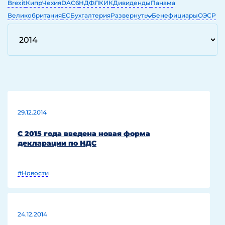
Brexit
Кипр
Чехия
DAC6
НДФЛ
КИК
Дивиденды
Панама
Великобритания
ЕС
Бухгалтерия
Развернуть
Бенефициары
ОЭСР
ЕГРЮЛ
ОАЭ
IT
29.12.2014
С 2015 года введена новая форма
декларации по НДС
#Новости
24.12.2014