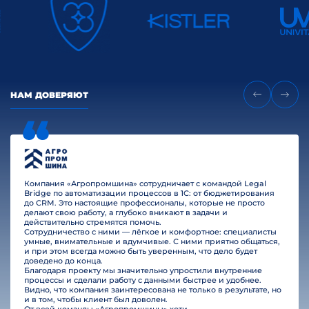
НАМ ДОВЕРЯЮТ
Компания «Агропромшина» сотрудничает с командой Legal
Bridge по автоматизации процессов в 1С: от бюджетирования
до CRM. Это настоящие профессионалы, которые не просто
делают свою работу, а глубоко вникают в задачи и
действительно стремятся помочь.
Сотрудничество с ними — лёгкое и комфортное: специалисты
умные, внимательные и вдумчивые. С ними приятно общаться,
и при этом всегда можно быть уверенным, что дело будет
доведено до конца.
Благодаря проекту мы значительно упростили внутренние
процессы и сделали работу с данными быстрее и удобнее.
Видно, что компания заинтересована не только в результате, но
и в том, чтобы клиент был доволен.