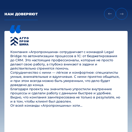
НАМ ДОВЕРЯЮТ
Компания «Агропромшина» сотрудничает с командой Legal
Bridge по автоматизации процессов в 1С: от бюджетирования
до CRM. Это настоящие профессионалы, которые не просто
делают свою работу, а глубоко вникают в задачи и
действительно стремятся помочь.
Сотрудничество с ними — лёгкое и комфортное: специалисты
умные, внимательные и вдумчивые. С ними приятно общаться,
и при этом всегда можно быть уверенным, что дело будет
доведено до конца.
Благодаря проекту мы значительно упростили внутренние
процессы и сделали работу с данными быстрее и удобнее.
Видно, что компания заинтересована не только в результате, но
и в том, чтобы клиент был доволен.
От всей команды «Агропромшины» хотим поблагодарить специалистов Legal Bridge за отличную работу и человеческое отношение.…