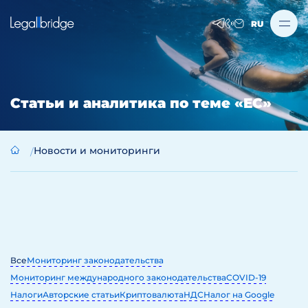
RU
Статьи и аналитика по теме «EC»
Новости и мониторинги
Все
Мониторинг законодательства
Мониторинг международного законодательства
COVID-19
Налоги
Авторские статьи
Криптовалюта
НДС
Налог на Google