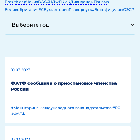
Brexit
Кипр
Чехия
DAC6
НДФЛ
КИК
Дивиденды
Панама
Великобритания
ЕС
Бухгалтерия
Развернуть
Бенефициары
ОЭСР
ЕГРЮЛ
ОАЭ
IT
10.03.2023
ФАТФ сообщила о приостановке членства
России
#Мониторинг международного законодательства
#EC
#ФАТФ
10.03.2023