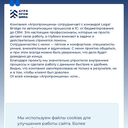
описание продукта, услуги, проекта,
компании (информация
предоставляется клиентом,
Компания «Агропромшина» сотрудничает с командой Legal
Bridge по автоматизации процессов в 1С: от бюджетирования
а мы приводим ее в соответствие
до CRM. Это настоящие профессионалы, которые не просто
со стилем бизнес-плана);
делают свою работу, а глубоко вникают в задачи и
действительно стремятся помочь.
маркетинговый анализ (как правило,
Сотрудничество с ними — лёгкое и комфортное: специалисты
умные, внимательные и вдумчивые. С ними приятно общаться,
проводится самим клиентом, однако
и при этом всегда можно быть уверенным, что дело будет
возможно выполнение данной работы
доведено до конца.
и нашими силами ссылка
Благодаря проекту мы значительно упростили внутренние
процессы и сделали работу с данными быстрее и удобнее.
на маркетинговый анализ в Решении
Видно, что компания заинтересована не только в результате, но
для инвестора);
и в том, чтобы клиент был доволен.
От всей команды «Агропромшины» хотим поблагодарить специалистов Legal Bridge за отличную работу и человеческое отношение.…
плановые показатели, включая расчеты
на этапах 1 и 2 (данный блок практически
полностью готовится нами с 5 летним
горизонтом);
специальная информация, связанная
со спецификой продукта, услуги,
проекта, компании.
Мы используем файлы cookies для
Егизарян И.А.
Генеральный директор
улучшения работы сайта. Более