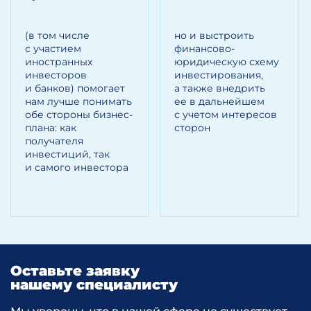
Результаты расчетов на данном этапе
(в том числе
но и выстроить
используются в итоговой версии
с участием
финансово-
бизнес-плана.
иностранных
юридическую схему
инвесторов
инвестирования,
и банков) помогает
а также внедрить
нам лучше понимать
ее в дальнейшем
Этап 2.
обе стороны бизнес-
с учетом интересов
плана: как
сторон
На данном этапе происходит расчет
получателя
таких основных финансовых
инвестиций, так
показателей для инвестиционного
и самого инвестора
проекта, как:
срок окупаемости инвестиций (NCF)
динамика денежных потоков
генерируемых инвестпроектом с учетом
Оставьте заявку
издержек по привлеченным (заемным)
нашему специалисту
средствам