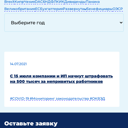
Brexit
Кипр
Чехия
DAC6
НДФЛ
КИК
Дивиденды
Панама
Великобритания
ЕС
Бухгалтерия
Развернуть
Бенефициары
ОЭСР
ЕГРЮЛ
ОАЭ
IT
14.07.2021
С 15 июля компании и ИП начнут штрафовать
на 500 тысяч за непривитых работников
#COVID-19
#Мониторинг законодательства
#ОКВЭД
Оставьте заявку