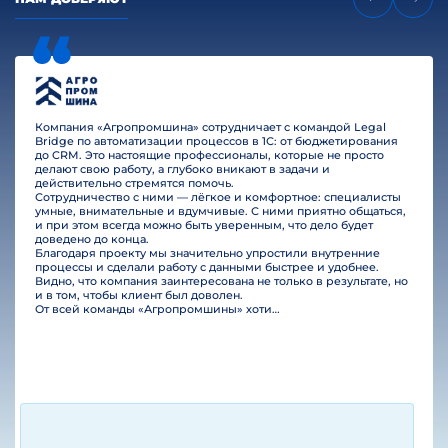
Компания «Агропромшина» сотрудничает с командой Legal
Bridge по автоматизации процессов в 1С: от бюджетирования
до CRM. Это настоящие профессионалы, которые не просто
делают свою работу, а глубоко вникают в задачи и
действительно стремятся помочь.
Сотрудничество с ними — лёгкое и комфортное: специалисты
умные, внимательные и вдумчивые. С ними приятно общаться,
и при этом всегда можно быть уверенным, что дело будет
доведено до конца.
Благодаря проекту мы значительно упростили внутренние
процессы и сделали работу с данными быстрее и удобнее.
Видно, что компания заинтересована не только в результате, но
и в том, чтобы клиент был доволен.
От всей команды «Агропромшины» хотим поблагодарить специалистов Legal Bridge за отличную работу и человеческое отношение.…