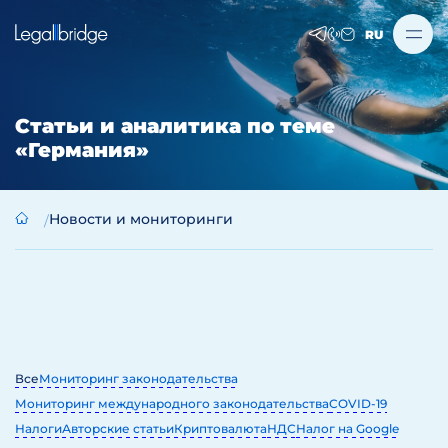
RU
Статьи и аналитика по теме
«Германия»
Новости и мониторинги
Все
Мониторинг законодательства
Мониторинг международного законодательства
COVID-19
Налоги
Авторские статьи
Криптовалюта
НДС
Налог на Google