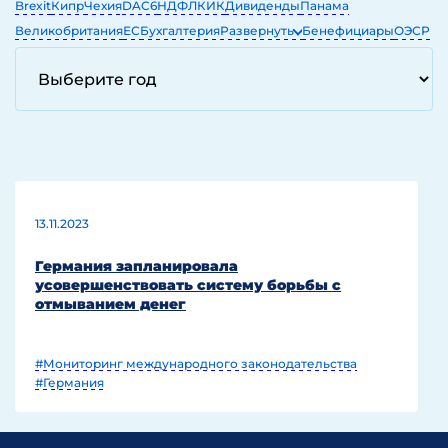
Brexit
Кипр
Чехия
DAC6
НДФЛ
КИК
Дивиденды
Панама
Великобритания
ЕС
Бухгалтерия
Развернуть
Бенефициары
ОЭСР
ЕГРЮЛ
ОАЭ
IT
13.11.2023
Германия запланировала
усовершенствовать систему борьбы с
отмыванием денег
#Мониторинг международного законодательства
#Германия