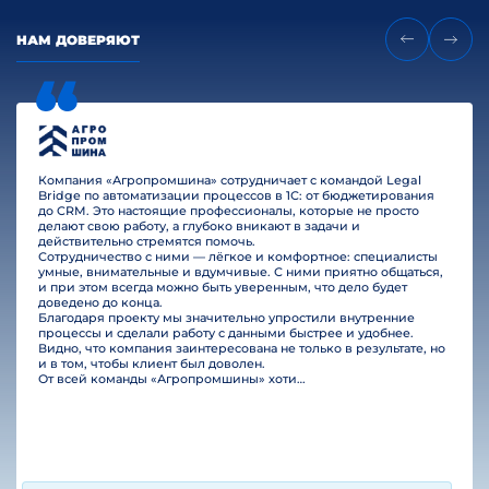
НАМ ДОВЕРЯЮТ
Компания «Агропромшина» сотрудничает с командой Legal
Bridge по автоматизации процессов в 1С: от бюджетирования
до CRM. Это настоящие профессионалы, которые не просто
делают свою работу, а глубоко вникают в задачи и
действительно стремятся помочь.
Сотрудничество с ними — лёгкое и комфортное: специалисты
умные, внимательные и вдумчивые. С ними приятно общаться,
и при этом всегда можно быть уверенным, что дело будет
доведено до конца.
Благодаря проекту мы значительно упростили внутренние
процессы и сделали работу с данными быстрее и удобнее.
Видно, что компания заинтересована не только в результате, но
и в том, чтобы клиент был доволен.
От всей команды «Агропромшины» хотим поблагодарить специалистов Legal Bridge за отличную работу и человеческое отношение.…