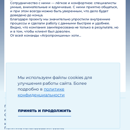
Сотрудничество с ними — лёгкое и комфортное: специалисты
умные, внимательные и вдумчивые. С ними приятно общаться,
и при этом всегда можно быть уверенным, что дело будет
доведено до конца.
Благодаря проекту мы значительно упростили внутренние
процессы и сделали работу с данными быстрее и удобнее.
Видно, что компания заинтересована не только в результате, но
и в том, чтобы клиент был доволен.
От всей команды «Агропромшины» хотим поблагодарить специалистов Legal Bridge за отличную работу и человеческое отношение.…
Мы используем файлы cookies для
Егизарян И.А.
Генеральный директор
улучшения работы сайта. Более
подробно в
политике
конфиденциальности
Политика обработки и защиты
персональных данных
ПРИНЯТЬ И ПРОДОЛЖИТЬ
Соглашение об использовании
материалов и сервисов
интернет-сайта
Политика использования cookie-