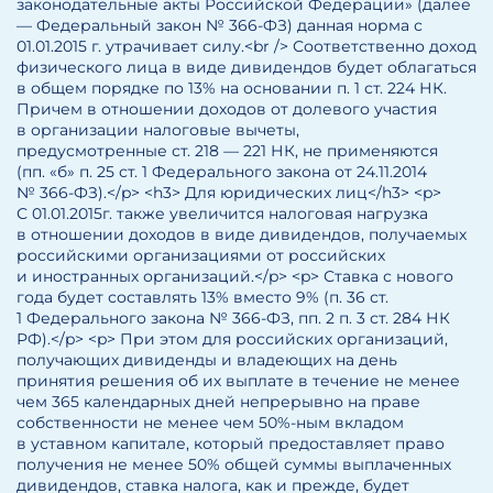
законодательные акты Российской Федерации» (далее
— Федеральный закон № 366-ФЗ) данная норма с
01.01.2015 г. утрачивает силу.<br /> Соответственно доход
физического лица в виде дивидендов будет облагаться
в общем порядке по 13% на основании п. 1 ст. 224 НК.
Причем в отношении доходов от долевого участия
в организации налоговые вычеты,
предусмотренные ст. 218 — 221 НК, не применяются
(пп. «б» п. 25 ст. 1 Федерального закона от 24.11.2014
№ 366-ФЗ).</p> <h3> Для юридических лиц</h3> <p>
С 01.01.2015г. также увеличится налоговая нагрузка
в отношении доходов в виде дивидендов, получаемых
российскими организациями от российских
и иностранных организаций.</p> <p> Ставка с нового
года будет составлять 13% вместо 9% (п. 36 ст.
1 Федерального закона № 366-ФЗ, пп. 2 п. 3 ст. 284 НК
РФ).</p> <p> При этом для российских организаций,
получающих дивиденды и владеющих на день
принятия решения об их выплате в течение не менее
чем 365 календарных дней непрерывно на праве
собственности не менее чем 50%-ным вкладом
в уставном капитале, который предоставляет право
получения не менее 50% общей суммы выплаченных
дивидендов, ставка налога, как и прежде, будет