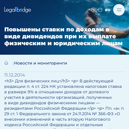
RU
Повышены ставки по доходам в
виде дивидендов при их выплате
физическим и юридическим лицам
Новости и мониторинги
11.12.2014
<h3> Для физических лиц</h3> <p> В действующей
редакции п. 4 ст. 224 НК установлена налоговая ставка
в размере 9% в отношении доходов от долевого
участия в деятельности организаций, полученных
в виде дивидендов физическими лицами —
резидентами Российской Федерации.</p> <p> Пп. «а» п.
29 ст. 1 Федерального закона от 24.11.2014 № 366-ФЗ «О
внесении изменений в часть вторую Налогового
кодекса Российской Федерации и отдельные