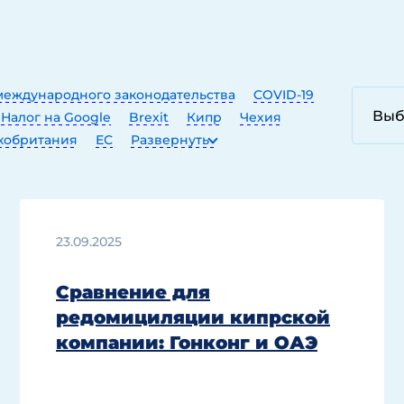
еждународного законодательства
COVID-19
Налог на Google
Brexit
Кипр
Чехия
кобритания
ЕС
Развернуть
23.09.2025
Сравнение для
редомициляции кипрской
компании: Гонконг и ОАЭ