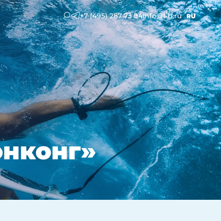
+7 (495) 287 73 94
info@l-b.ru
RU
онконг»