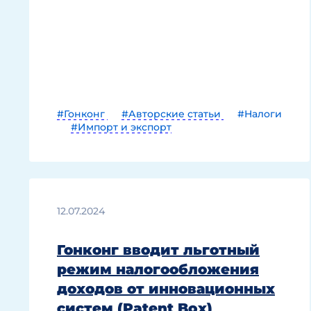
#Гонконг
#Авторские статьи
#Налоги
#Импорт и экспорт
12.07.2024
Гонконг вводит льготный
режим налогообложения
доходов от инновационных
систем (Patent Box)