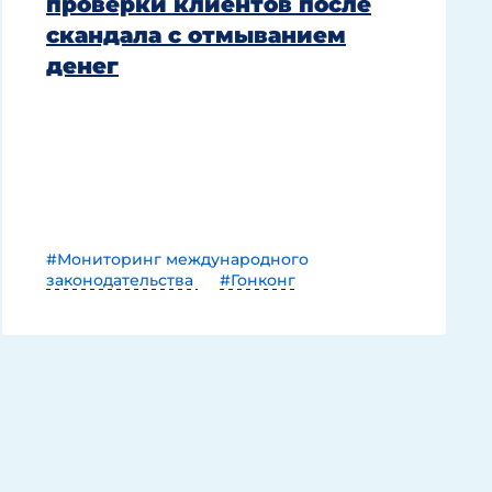
проверки клиентов после
скандала с отмыванием
денег
#Мониторинг международного
законодательства
#Гонконг