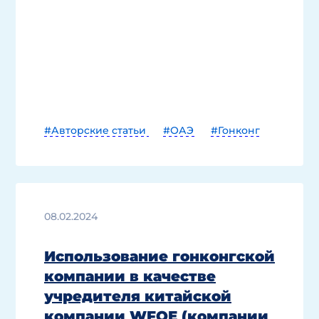
#Авторские статьи
#ОАЭ
#Гонконг
08.02.2024
Использование гонконгской
компании в качестве
учредителя китайской
компании WFOE (компании