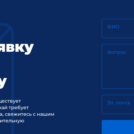
ФИО
явку
Вопрос
у
ществует
Эл. почта
ай требует
а, свяжитесь с нашим
рительную