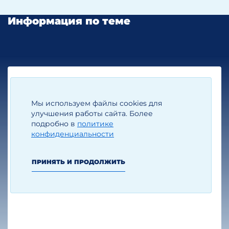
Информация по теме
07.09.2022
Мы используем файлы cookies для
улучшения работы сайта. Более
Новые льготы в отношении переезда
подробно в
политике
компаний в специальные
конфиденциальности
административные районы (САР) на
островах Октябрьский и Русский
ПРИНЯТЬ И ПРОДОЛЖИТЬ