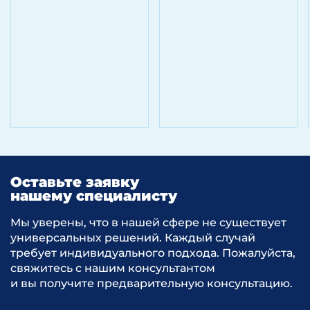
Этап 3
Формирование пакета документов,
необходимых для подачи заявления
на получение инвестиционного
налогового кредита (в соответствии
с Приказом ФНС России от 28.09.2010 N
ММВ-7-8/469@ «Об утверждении
Порядка изменения срока уплаты
налога и сбора, а также пени и штрафа
налоговыми органами»)
Оставьте заявку
нашему специалисту
Контроль над ходом рассмотрения
заявления и документов
Мы уверены, что в нашей сфере не существует
уполномоченным органом
универсальных решений. Каждый случай
требует индивидуального подхода. Пожалуйста,
свяжитесь с нашим консультантом
Результат
и вы получите предварительную консультацию.
Пакет документов для подачи заявления