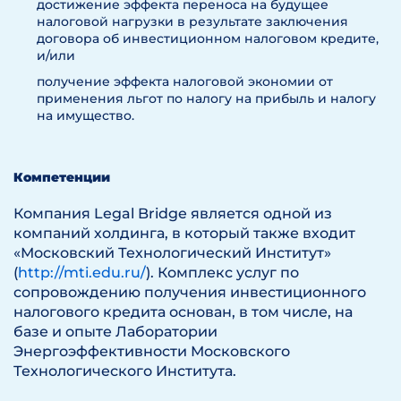
на имущество
достижение эффекта переноса на будущее
налоговой нагрузки в результате заключения
Анализ рисков возникновения
договора об инвестиционном налоговом кредите,
оснований для отказа в получении
и/или
инвестиционного налогового кредита
в соответствии со ст.62 Налогового
получение эффекта налоговой экономии от
кодекса РФ
применения льгот по налогу на прибыль и налогу
на имущество.
Результат
Компетенции
Заключение о возможности
применения налоговых льгот
Компания Legal Bridge является одной из
компаний холдинга, в который также входит
Заключение, содержащее анализ и пути
«Московский Технологический Институт»
минимизации возможных рисков
в отказе в получении инвестиционного
(
http://mti.edu.ru/
). Комплекс услуг по
налогового кредита
сопровождению получения инвестиционного
налогового кредита основан, в том числе, на
базе и опыте Лаборатории
Энергоэффективности Московского
Технологического Института.
Этап 2