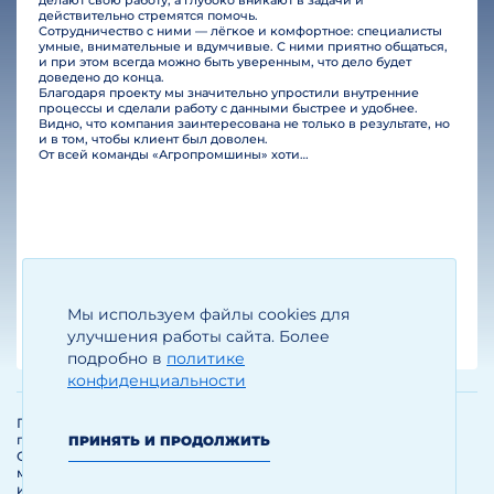
делают свою работу, а глубоко вникают в задачи и
действительно стремятся помочь.
Сотрудничество с ними — лёгкое и комфортное: специалисты
умные, внимательные и вдумчивые. С ними приятно общаться,
и при этом всегда можно быть уверенным, что дело будет
доведено до конца.
Благодаря проекту мы значительно упростили внутренние
процессы и сделали работу с данными быстрее и удобнее.
Видно, что компания заинтересована не только в результате, но
и в том, чтобы клиент был доволен.
От всей команды «Агропромшины» хотим поблагодарить специалистов Legal Bridge за отличную работу и человеческое отношение.…
Мы используем файлы cookies для
Егизарян И.А.
Генеральный директор
улучшения работы сайта. Более
подробно в
политике
конфиденциальности
Политика обработки и защиты
персональных данных
ПРИНЯТЬ И ПРОДОЛЖИТЬ
Соглашение об использовании
материалов и сервисов
интернет-сайта