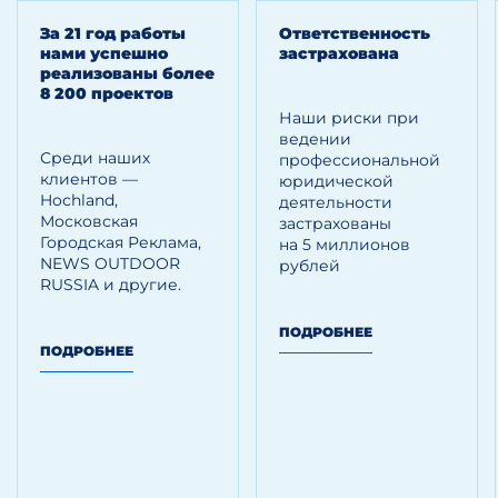
документов и их достоверности
За 21 год работы
Ответственность
Анализ контрагентов Заказчика,
нами успешно
застрахована
осуществляющих поставку
реализованы более
оборудования, используемого для целей
8 200 проектов
повышения энергоэффективности,
Наши риски при
на предмет наличия рисков
ведении
«недобросовестного
Среди наших
профессиональной
налогоплательщика»
клиентов —
юридической
Hoсhland,
деятельности
Московская
застрахованы
Городская Реклама,
на 5 миллионов
Результат
NEWS OUTDOOR
рублей
RUSSIA и другие.
Бизнес-план инвестиционного проекта
Документы, подтверждающие наличие
ПОДРОБНЕЕ
основания для получения
ПОДРОБНЕЕ
инвестиционного налогового кредита
Пакет документов, подтверждающих
факт приобретения и стоимость
приобретенного оборудования