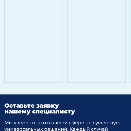
стратегии.
Анализ существующей системы
управления в корпорации(определение
бизнес-единиц, их функционала,
механизмов взаимодействия, контроля,
определение отраслей, выявление
компетенций).
Анализ существующего КЦ —
корпоративного центра (группа
управленцев, управляющая компания).
Анализ существующих разрывов
в необходимых ресурсах, компетенциях
и построении КЦ.
Выбор соответствующей структуры,
вида КЦ и построение организационной
структуры для эффективного
Оставьте заявку
управления группой бизнес-единиц.
нашему специалисту
Мы уверены, что в нашей сфере не существует
Этап 5. Сопровождение реализации
универсальных решений. Каждый случай