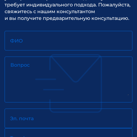
стратегий.
требует индивидуального подхода. Пожалуйста,
свяжитесь с нашим консультантом
Разработка и внедрение системы
и вы получите предварительную консультацию.
контроля хода реализации стратегии
на основе системы сбалансированных
показателей (Balanced Score Card).
ФИО
Организационное Проектирование
структуры.
Разработка операционных стратегий
(маркетинговой, финансовой, кадровой).
Вопрос
Разработка систем управления по всем
аспектам деятельности предприятия
(система управления
финансами(FRP,FA), Система управления
взаимоотношением с клиентами (CRM,
S&M), система управления
проектами(PM) и процессами (WF),
система управления кадрами (HR).
Эл. почта
Текущий консалтинг.
Привлечение необходимых ресурсов
для реализации стратегии