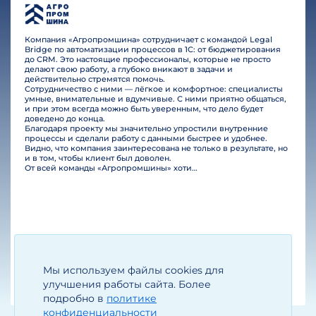
Компания «Агропромшина» сотрудничает с командой Legal
Bridge по автоматизации процессов в 1С: от бюджетирования
до CRM. Это настоящие профессионалы, которые не просто
делают свою работу, а глубоко вникают в задачи и
действительно стремятся помочь.
Сотрудничество с ними — лёгкое и комфортное: специалисты
умные, внимательные и вдумчивые. С ними приятно общаться,
и при этом всегда можно быть уверенным, что дело будет
доведено до конца.
Благодаря проекту мы значительно упростили внутренние
процессы и сделали работу с данными быстрее и удобнее.
Видно, что компания заинтересована не только в результате, но
и в том, чтобы клиент был доволен.
От всей команды «Агропромшины» хотим поблагодарить специалистов Legal Bridge за отличную работу и человеческое отношение.…
Мы используем файлы cookies для
Егизарян И.А.
Генеральный директор
улучшения работы сайта. Более
подробно в
политике
конфиденциальности