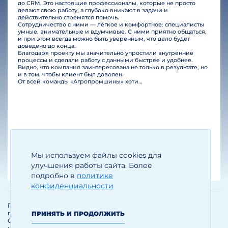
до CRM. Это настоящие профессионалы, которые не просто
делают свою работу, а глубоко вникают в задачи и
действительно стремятся помочь.
Сотрудничество с ними — лёгкое и комфортное: специалисты
умные, внимательные и вдумчивые. С ними приятно общаться,
и при этом всегда можно быть уверенным, что дело будет
доведено до конца.
Благодаря проекту мы значительно упростили внутренние
процессы и сделали работу с данными быстрее и удобнее.
Видно, что компания заинтересована не только в результате, но
и в том, чтобы клиент был доволен.
От всей команды «Агропромшины» хотим поблагодарить специалистов Legal Bridge за отличную работу и человеческое отношение.…
Мы используем файлы cookies для
Егизарян И.А.
Генеральный директор
улучшения работы сайта. Более
подробно в
политике
конфиденциальности
Политика обработки и защиты
персональных данных
ПРИНЯТЬ И ПРОДОЛЖИТЬ
Соглашение об использовании