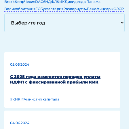
Brexit
Кипр
Чехия
DAC6
НДФЛ
КИК
Дивиденды
Панама
Великобритания
ЕС
Бухгалтерия
Развернуть
Бенефициары
ОЭСР
ЕГРЮЛ
ОАЭ
IT
05.06.2024
С 2025 года изменится порядок уплаты
НДФЛ с фиксированной прибыли КИК
#КИК
#Амнистия капитала
04.06.2024