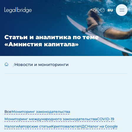
RU
Статьи и аналитика по теме
«Амнистия капитала»
Новости и мониторинги
Все
Мониторинг законодательства
Мониторинг международного законодательства
COVID-19
Налоги
Авторские статьи
Криптовалюта
НДС
Налог на Google