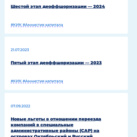
Шестой этап деоффшоризации — 2024
#КИК
#Амнистия капитала
21.07.2023
Пятый этап деоффшоризации — 2023
#КИК
#Амнистия капитала
07.09.2022
Новые льготы в отношении переезда
компаний в специальные
административные районы (САР) на
островах Октябрьский и Русский