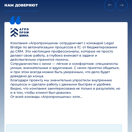
НАМ ДОВЕРЯЮТ
Компания «Агропромшина» сотрудничает с командой Legal
Bridge по автоматизации процессов в 1С: от бюджетирования
до CRM. Это настоящие профессионалы, которые не просто
делают свою работу, а глубоко вникают в задачи и
действительно стремятся помочь.
Сотрудничество с ними — лёгкое и комфортное: специалисты
умные, внимательные и вдумчивые. С ними приятно общаться,
и при этом всегда можно быть уверенным, что дело будет
доведено до конца.
Благодаря проекту мы значительно упростили внутренние
процессы и сделали работу с данными быстрее и удобнее.
Видно, что компания заинтересована не только в результате, но
и в том, чтобы клиент был доволен.
От всей команды «Агропромшины» хотим поблагодарить специалистов Legal Bridge за отличную работу и человеческое отношение.…