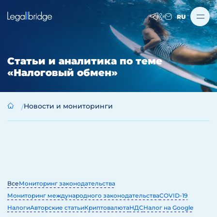
RU
Статьи и аналитика по теме
«Налоговый обмен»
Новости и мониторинги
Все
Мониторинг законодательства
Мониторинг международного законодательства
COVID-19
Налоги
Авторские статьи
Криптовалюта
НДС
Налог на Google