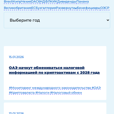
Brexit
Кипр
Чехия
DAC6
НДФЛ
КИК
Дивиденды
Панама
Великобритания
ЕС
Бухгалтерия
Развернуть
Бенефициары
ОЭСР
ЕГРЮЛ
ОАЭ
IT
15.01.2026
ОАЭ начнут обмениваться налоговой
информацией по криптоактивам с 2028 года
#Мониторинг международного законодательства
#ОАЭ
#Криптовалюта
#Налоги
#Налоговый обмен
13.01.2026