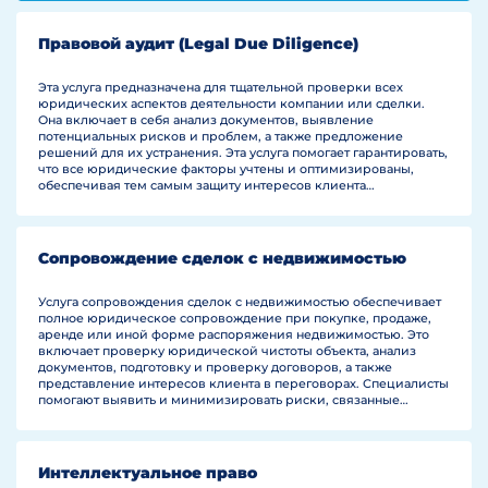
Правовой аудит (Legal Due Diligence)
Эта услуга предназначена для тщательной проверки всех
юридических аспектов деятельности компании или сделки.
Она включает в себя анализ документов, выявление
потенциальных рисков и проблем, а также предложение
решений для их устранения. Эта услуга помогает гарантировать,
что все юридические факторы учтены и оптимизированы,
обеспечивая тем самым защиту интересов клиента
и способствуя успешному завершению сделок или управлению
компанией
Сопровождение сделок с недвижимостью
Услуга сопровождения сделок с недвижимостью обеспечивает
полное юридическое сопровождение при покупке, продаже,
аренде или иной форме распоряжения недвижимостью. Это
включает проверку юридической чистоты объекта, анализ
документов, подготовку и проверку договоров, а также
представление интересов клиента в переговорах. Специалисты
помогают выявить и минимизировать риски, связанные
с сделкой, гарантируя юридическую защиту прав и интересов
клиента. Данная услуга направлена на обеспечение
безопасности и юридической надежности в процессе
совершения сделок с недвижимостью, облегчая клиентам
Интеллектуальное право
процесс принятия важных решений.