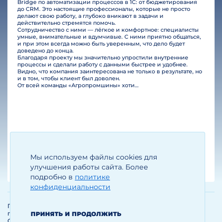
Bridge по автоматизации процессов в 1С: от бюджетирования
до CRM. Это настоящие профессионалы, которые не просто
делают свою работу, а глубоко вникают в задачи и
действительно стремятся помочь.
Сотрудничество с ними — лёгкое и комфортное: специалисты
умные, внимательные и вдумчивые. С ними приятно общаться,
и при этом всегда можно быть уверенным, что дело будет
доведено до конца.
Благодаря проекту мы значительно упростили внутренние
процессы и сделали работу с данными быстрее и удобнее.
Видно, что компания заинтересована не только в результате, но
и в том, чтобы клиент был доволен.
От всей команды «Агропромшины» хотим поблагодарить специалистов Legal Bridge за отличную работу и человеческое отношение.…
Мы используем файлы cookies для
Егизарян И.А.
Генеральный директор
улучшения работы сайта. Более
подробно в
политике
конфиденциальности
Политика обработки и защиты
персональных данных
ПРИНЯТЬ И ПРОДОЛЖИТЬ
Соглашение об использовании