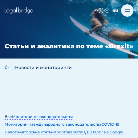
RU
Статьи и аналитика по теме «Brexit»
Новости и мониторинги
Все
Мониторинг законодательства
Мониторинг международного законодательства
COVID-19
Налоги
Авторские статьи
Криптовалюта
НДС
Налог на Google