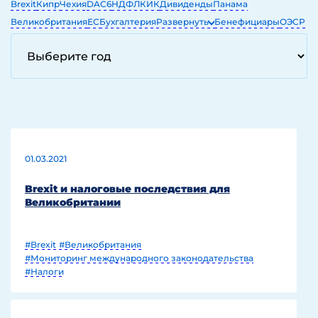
Brexit
Кипр
Чехия
DAC6
НДФЛ
КИК
Дивиденды
Панама
Великобритания
ЕС
Бухгалтерия
Развернуть
Бенефициары
ОЭСР
ЕГРЮЛ
ОАЭ
IT
01.03.2021
Brexit и налоговые последствия для
Великобритании
#Brexit
#Великобритания
#Мониторинг международного законодательства
#Налоги