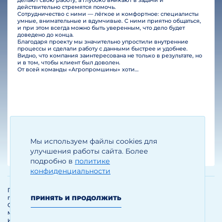
делают свою работу, а глубоко вникают в задачи и
действительно стремятся помочь.
Сотрудничество с ними — лёгкое и комфортное: специалисты
умные, внимательные и вдумчивые. С ними приятно общаться,
и при этом всегда можно быть уверенным, что дело будет
доведено до конца.
Благодаря проекту мы значительно упростили внутренние
процессы и сделали работу с данными быстрее и удобнее.
Видно, что компания заинтересована не только в результате, но
и в том, чтобы клиент был доволен.
От всей команды «Агропромшины» хотим поблагодарить специалистов Legal Bridge за отличную работу и человеческое отношение.…
Мы используем файлы cookies для
Егизарян И.А.
Генеральный директор
улучшения работы сайта. Более
подробно в
политике
конфиденциальности
Политика обработки и защиты
персональных данных
ПРИНЯТЬ И ПРОДОЛЖИТЬ
Соглашение об использовании
материалов и сервисов
интернет-сайта