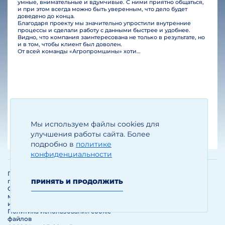
умные, внимательные и вдумчивые. С ними приятно общаться,
и при этом всегда можно быть уверенным, что дело будет
доведено до конца.
Благодаря проекту мы значительно упростили внутренние
процессы и сделали работу с данными быстрее и удобнее.
Видно, что компания заинтересована не только в результате, но
и в том, чтобы клиент был доволен.
От всей команды «Агропромшины» хотим поблагодарить специалистов Legal Bridge за отличную работу и человеческое отношение.…
Мы используем файлы cookies для
Егизарян И.А.
Генеральный директор
улучшения работы сайта. Более
подробно в
политике
конфиденциальности
Политика обработки и защиты
персональных данных
ПРИНЯТЬ И ПРОДОЛЖИТЬ
Соглашение об использовании
материалов и сервисов
интернет-сайта
Политика использования cookie-
файлов