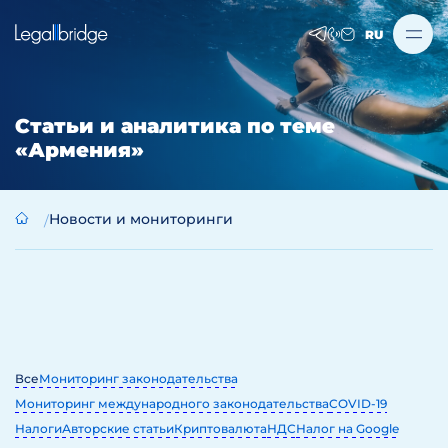
RU
Статьи и аналитика по теме
«Армения»
Новости и мониторинги
Все
Мониторинг законодательства
Мониторинг международного законодательства
COVID-19
Налоги
Авторские статьи
Криптовалюта
НДС
Налог на Google