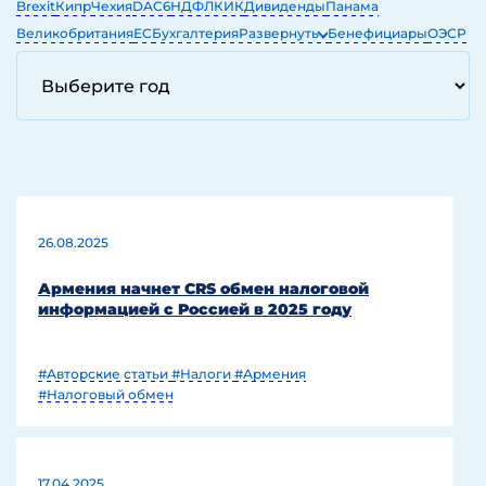
Brexit
Кипр
Чехия
DAC6
НДФЛ
КИК
Дивиденды
Панама
Великобритания
ЕС
Бухгалтерия
Развернуть
Бенефициары
ОЭСР
ЕГРЮЛ
ОАЭ
IT
26.08.2025
Армения начнет CRS обмен налоговой
информацией с Россией в 2025 году
#Авторские статьи
#Налоги
#Армения
#Налоговый обмен
17.04.2025