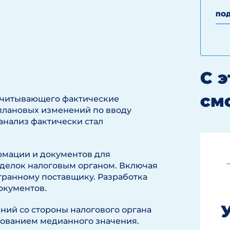
ПОД
С 
см
учитывающего фактические
 плановых изменений по вводу
анализ фактически стал
мации и документов для
делок налоговым органом. Включая
ранному поставщику. Разработка
окументов.
ий со стороны налогового органа
ьзованием медианного значения.