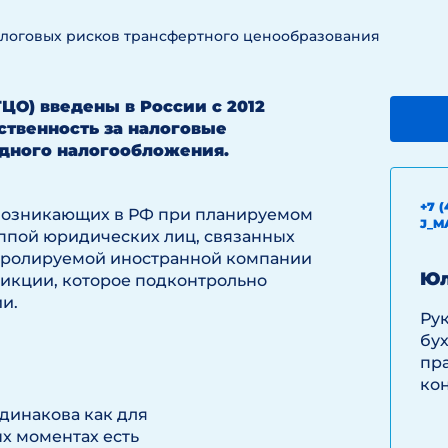
логовых рисков трансфертного ценообразования
ЦО) введены в России с 2012
тственность за налоговые
дного налогообложения.
+7 (
, возникающих в РФ при планируемом
J_M
ппой юридических лиц, связанных
онтролируемой иностранной компании
Юл
сдикции, которое подконтрольно
и.
Ру
бу
пр
кон
динакова как для
ых моментах есть