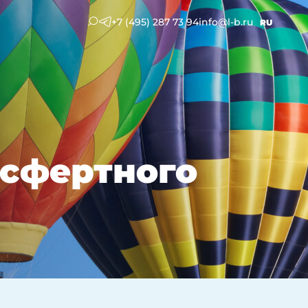
+7 (495) 287 73 94
info@l-b.ru
RU
нсфертного