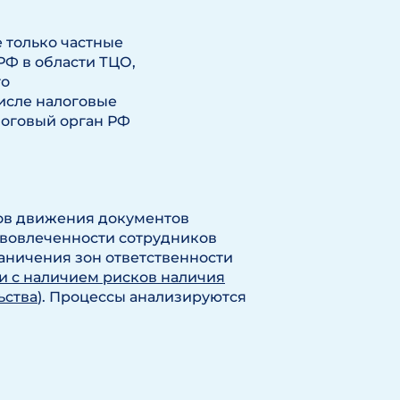
 только частные
РФ в области ТЦО,
го
числе налоговые
логовый орган РФ
ов движения документов
вовлеченности сотрудников
раничения зон ответственности
зи с наличием рисков наличия
ьства
). Процессы анализируются