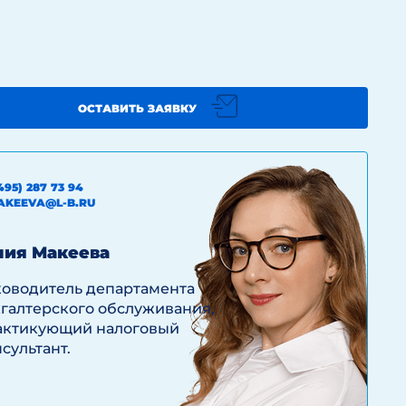
ОСТАВИТЬ ЗАЯВКУ
495) 287 73 94
AKEEVA@L-B.RU
ия Макеева
ководитель департамента
хгалтерского обслуживания,
актикующий налоговый
сультант.