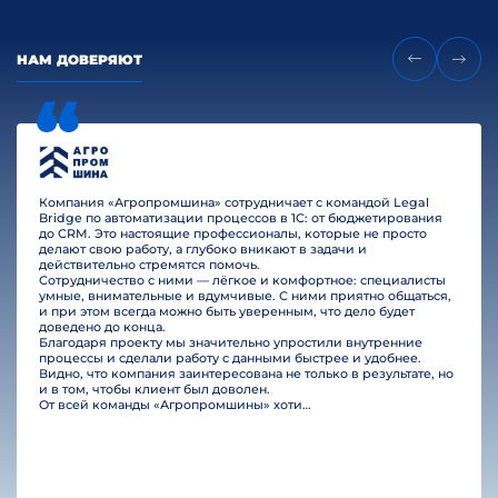
НАМ ДОВЕРЯЮТ
Компания «Агропромшина» сотрудничает с командой Legal
Bridge по автоматизации процессов в 1С: от бюджетирования
до CRM. Это настоящие профессионалы, которые не просто
делают свою работу, а глубоко вникают в задачи и
действительно стремятся помочь.
Сотрудничество с ними — лёгкое и комфортное: специалисты
умные, внимательные и вдумчивые. С ними приятно общаться,
и при этом всегда можно быть уверенным, что дело будет
доведено до конца.
Благодаря проекту мы значительно упростили внутренние
процессы и сделали работу с данными быстрее и удобнее.
Видно, что компания заинтересована не только в результате, но
и в том, чтобы клиент был доволен.
От всей команды «Агропромшины» хотим поблагодарить специалистов Legal Bridge за отличную работу и человеческое отношение.…