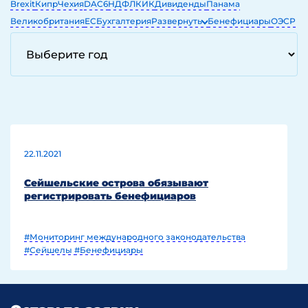
Brexit
Кипр
Чехия
DAC6
НДФЛ
КИК
Дивиденды
Панама
Великобритания
ЕС
Бухгалтерия
Развернуть
Бенефициары
ОЭСР
ЕГРЮЛ
ОАЭ
IT
22.11.2021
Сейшельские острова обязывают
регистрировать бенефициаров
#Мониторинг международного законодательства
#Сейшелы
#Бенефициары