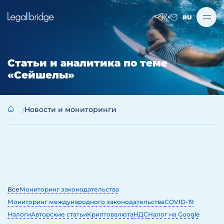
RU
Статьи и аналитика по теме
«Сейшелы»
Новости и мониторинги
Все
Мониторинг законодательства
Мониторинг международного законодательства
COVID-19
Налоги
Авторские статьи
Криптовалюта
НДС
Налог на Google