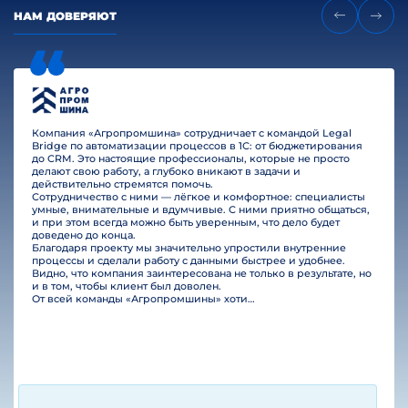
НАМ ДОВЕРЯЮТ
Компания «Агропромшина» сотрудничает с командой Legal
Bridge по автоматизации процессов в 1С: от бюджетирования
до CRM. Это настоящие профессионалы, которые не просто
делают свою работу, а глубоко вникают в задачи и
действительно стремятся помочь.
Сотрудничество с ними — лёгкое и комфортное: специалисты
умные, внимательные и вдумчивые. С ними приятно общаться,
и при этом всегда можно быть уверенным, что дело будет
доведено до конца.
Благодаря проекту мы значительно упростили внутренние
процессы и сделали работу с данными быстрее и удобнее.
Видно, что компания заинтересована не только в результате, но
и в том, чтобы клиент был доволен.
От всей команды «Агропромшины» хотим поблагодарить специалистов Legal Bridge за отличную работу и человеческое отношение.…