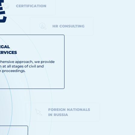
尾
CERTIFICATION
HR CONSULTING
EGAL
ERVICES
hensive approach, we provide
 at all stages of civil and
on proceedings.
FOREIGN NATIONALS
IN RUSSIA