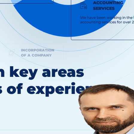
ACCOUNTING
SERVICES
We have been working in the f
accounting services for over 2
INCORPORATION
OF A COMPANY
in key areas
s of experience