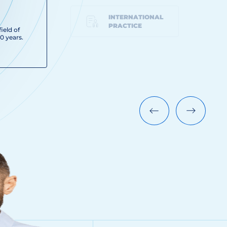
INTERNATIONAL
PRACTICE
ield of
0 years.