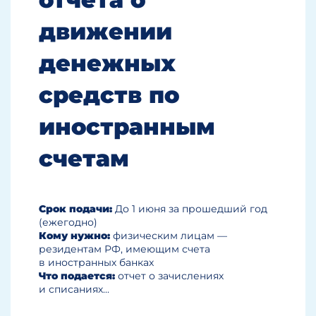
о прибыли или убытке и прочем
совокупном доходе, отчета
движении
об изменениях в собственном
капитале и отчета о движении
денежных
денежных средств.
В примечаниях раскрывается
средств по
информация качественного
характера или расшифровка
статей, представленных
иностранным
в указанных отчетах, а также
информация о статьях,
счетам
не удовлетворяющих критериям
признания в указанных отчетах.
В соответствии
с п. 10 вышеуказанного стандарта,
Срок подачи:
До 1 июня за прошедший год
полный комплект финансовой
(ежегодно)
отчетности включает в себя также
Кому нужно:
физическим лицам —
и примечания, состоящие
резидентам РФ, имеющим счета
из краткого обзора значимых
в иностранных банках
положений учетной политики
Что подается:
отчет о зачислениях
и прочей пояснительной
и списаниях...
информации.