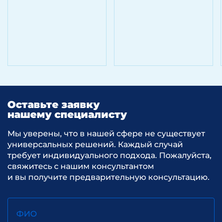
Соответственно в рамках камеральной
проверки налоговый орган может
запрашивать:
Контракты
Инвойсы
Пояснения по деятельности компании,
Оставьте заявку
включая место управления компанией
нашему специалисту
(здесь необходимо учитывать риски
признания КИК налоговым
резидентом РФ в соответствии
Мы уверены, что в нашей сфере не существует
со ст.246.2 НК РФ)
универсальных решений. Каждый случай
требует индивидуального подхода. Пожалуйста,
свяжитесь с нашим консультантом
и вы получите предварительную консультацию.
Таким образом, прохождение
камеральной проверки по активной
деятельности может быть даже более
сложным, чем декларирование НДФЛ
ФИО
в рамках инвестиционной