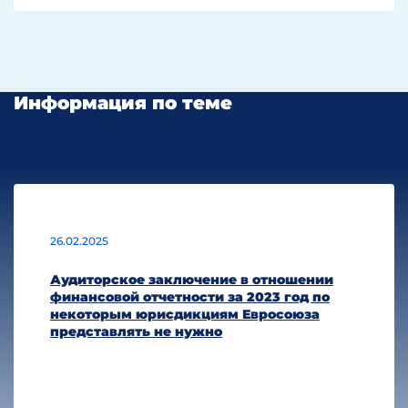
В соответствии
с п. 16 организация, финансовая
отчетность которой соответствует
МСФО, должна подтвердить это,
включив в примечания
к финансовой отчетности свое
Информация по теме
явное и однозначное заявление
о таком соответствии.
Также в соответствии
с п. 50 важно, чтобы пользователи
могли отличить информацию,
подготовленную в соответствии
с МСФО, от прочей информации,
которая может быть для них
26.02.2025
полезной, но не быть объектом
требований этих стандартов.
Аудиторское заключение в отношении
Раскрытие прочей важной
финансовой отчетности за 2023 год по
информации. Также стандартами
некоторым юрисдикциям Евросоюза
МСФО предусмотрено обязательное
представлять не нужно
раскрытие прочей информации,
такой как:
перечень связанных сторон