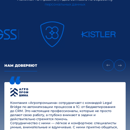
персональных данных
НАМ ДОВЕРЯЮТ
Компания «Агропромшина» сотрудничает с командой Legal
Bridge по автоматизации процессов в 1С: от бюджетирования
до CRM. Это настоящие профессионалы, которые не просто
делают свою работу, а глубоко вникают в задачи и
действительно стремятся помочь.
Сотрудничество с ними — лёгкое и комфортное: специалисты
умные, внимательные и вдумчивые. С ними приятно общаться,