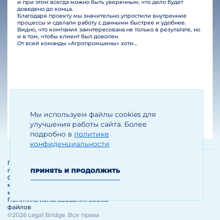
и при этом всегда можно быть уверенным, что дело будет
доведено до конца.
Благодаря проекту мы значительно упростили внутренние
процессы и сделали работу с данными быстрее и удобнее.
Видно, что компания заинтересована не только в результате, но
и в том, чтобы клиент был доволен.
От всей команды «Агропромшины» хотим поблагодарить специалистов Legal Bridge за отличную работу и человеческое отношение.…
Мы используем файлы cookies для
Егизарян И.А.
Генеральный директор
улучшения работы сайта. Более
подробно в
политике
конфиденциальности
Политика обработки и защиты
персональных данных
ПРИНЯТЬ И ПРОДОЛЖИТЬ
Соглашение об использовании
материалов и сервисов
интернет-сайта
Политика использования cookie-
файлов
©2026 Legal Bridge. Все права