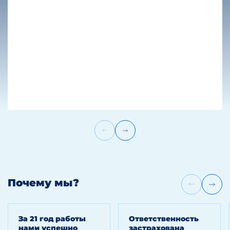
и сведения об операциях
со связанными сторонами
за отчётный период;
перечень событий после
отчетной даты;
заявление о непрерывности
деятельности организации либо
раскрытие обстоятельств
о наличии существенной
неопределенности в отношении
прерывности деятельности;
местонахождение
и организационно-правовую
форму организации, страну
ее юридической регистрации
и юридический адрес (или
основное место ведения бизнеса,
Почему мы?
если отличается от юридического
адреса);
описание характера операций
За 21 год работы
Ответственность
организации и основных
нами успешно
застрахована