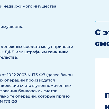
жи недвижимого имущества
 имущества
С 
см
 денежных средств могут привести
ию НДФЛ или штрафным санкциям
ельства.
а от 10.12.2003 N 173-ФЗ (далее Закон
ых операций производятся
нковские счета в уполномоченных
льзования банковских счетов
лько те операции, которые прямо
а N 173-ФЗ.