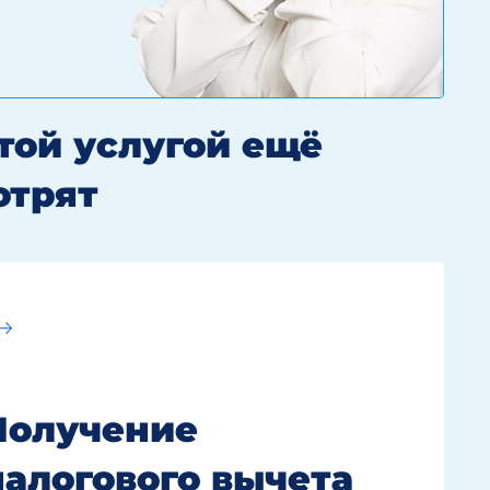
этой услугой ещё
отрят
Получение
налогового вычета