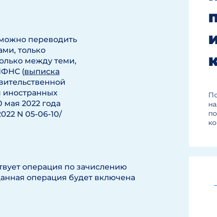
 можно переводить
ми, только
олько между теми,
ИФНС (
выписка
вительственной
м иностранных
П
 мая 2022 года
на
по
022 N 05-06-10/
к
твует операция по зачислению
Данная операция будет включена