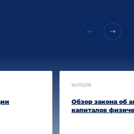
10.07.2015
ции
Обзор закона об 
капиталов физич