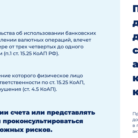
ьства об использовании банковских
влении валютных операций, влечет
е от трех четвертых до одного
.1 ст. 15.25 КоАП РФ).
ение которого физическое лицо
етственности по ст. 15.25 КоАП,
шения (ст. 4.5 КоАП).
ии счета или представлять
Пр
до
 проконсультироваться
в 
можных рисков.
ак