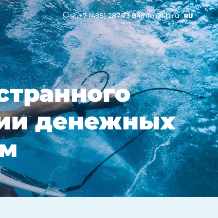
+7 (495) 287 73 94
info@l-b.ru
RU
странного
нии денежных
ам