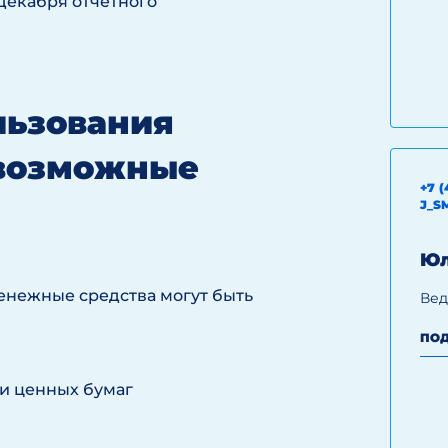
 декабря отчетного
льзования
 возможные
+7 (
J_S
Юл
енежные средства могут быть
Вед
ПОД
и ценных бумаг