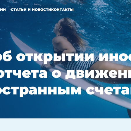
НИИ
СТАТЬИ И НОВОСТИ
КОНТАКТЫ
б открытии ино
 отчета о движе
остранным счет