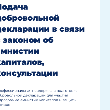
Подача
добровольной
декларации в связи
с законом об
амнистии
капиталов,
консультации
офессиональная поддержка в подготовке
бровольной декларации для участия
программе амнистии капиталов и защиты
тивов