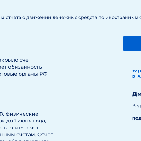
ча отчета о движении денежных средств по иностранным 
акрыло счет
ает обязанность
+7 (
оговые органы РФ.
D_A
Дм
Вед
Ф, физические
ПОД
к до 1 июня года,
ставлять отчет
нным счетам. Отчет