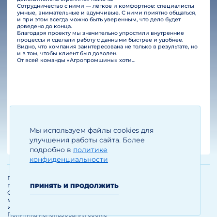
Сотрудничество с ними — лёгкое и комфортное: специалисты
умные, внимательные и вдумчивые. С ними приятно общаться,
и при этом всегда можно быть уверенным, что дело будет
доведено до конца.
Благодаря проекту мы значительно упростили внутренние
процессы и сделали работу с данными быстрее и удобнее.
Видно, что компания заинтересована не только в результате, но
и в том, чтобы клиент был доволен.
От всей команды «Агропромшины» хотим поблагодарить специалистов Legal Bridge за отличную работу и человеческое отношение.…
Мы используем файлы cookies для
Егизарян И.А.
Генеральный директор
улучшения работы сайта. Более
подробно в
политике
конфиденциальности
Политика обработки и защиты
персональных данных
ПРИНЯТЬ И ПРОДОЛЖИТЬ
Соглашение об использовании
материалов и сервисов
интернет-сайта
Политика использования cookie-