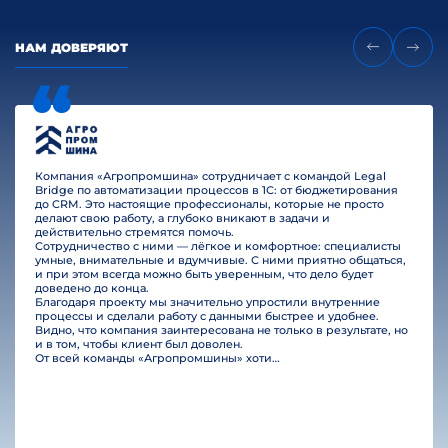
НАМ ДОВЕРЯЮТ
Компания «Агропромшина» сотрудничает с командой Legal
Bridge по автоматизации процессов в 1С: от бюджетирования
до CRM. Это настоящие профессионалы, которые не просто
делают свою работу, а глубоко вникают в задачи и
действительно стремятся помочь.
Сотрудничество с ними — лёгкое и комфортное: специалисты
умные, внимательные и вдумчивые. С ними приятно общаться,
и при этом всегда можно быть уверенным, что дело будет
доведено до конца.
Благодаря проекту мы значительно упростили внутренние
процессы и сделали работу с данными быстрее и удобнее.
Видно, что компания заинтересована не только в результате, но
и в том, чтобы клиент был доволен.
От всей команды «Агропромшины» хотим поблагодарить специалистов Legal Bridge за отличную работу и человеческое отношение.…