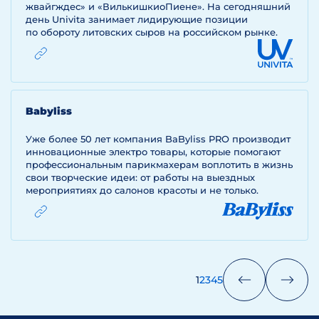
жвайгждес» и «ВилькишкиоПиене». На сегодняшний
день Univita занимает лидирующие позиции
по обороту литовских сыров на российском рынке.
ЙТИ
Babyliss
Уже более 50 лет компания BaByliss PRO производит
инновационные электро товары, которые помогают
профессиональным парикмахерам воплотить в жизнь
свои творческие идеи: от работы на выездных
мероприятиях до салонов красоты и не только.
ЙТИ
1
2
3
4
5