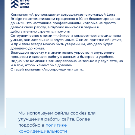
Компания «Агропромшина» сотрудничает с командой Legal
Bridge по автоматизации процессов в 1С: от бюджетирования
до CRM. Это настоящие профессионалы, которые не просто
делают свою работу, а глубоко вникают в задачи и
действительно стремятся помочь.
Сотрудничество с ними — лёгкое и комфортное: специалисты
умные, внимательные и вдумчивые. С ними приятно общаться,
и при этом всегда можно быть уверенным, что дело будет
доведено до конца.
Благодаря проекту мы значительно упростили внутренние
процессы и сделали работу с данными быстрее и удобнее.
Видно, что компания заинтересована не только в результате, но
и в том, чтобы клиент был доволен.
От всей команды «Агропромшины» хотим поблагодарить специалистов Legal Bridge за отличную работу и человеческое отношение.…
Мы используем файлы cookies для
Егизарян И.А.
Генеральный директор
улучшения работы сайта. Более
подробно в
политике
конфиденциальности