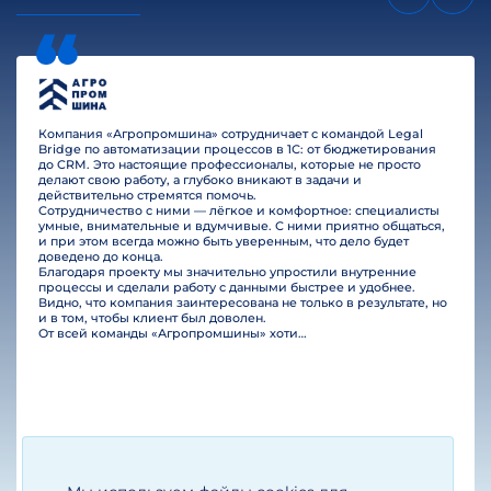
Компания «Агропромшина» сотрудничает с командой Legal
Bridge по автоматизации процессов в 1С: от бюджетирования
до CRM. Это настоящие профессионалы, которые не просто
делают свою работу, а глубоко вникают в задачи и
действительно стремятся помочь.
Сотрудничество с ними — лёгкое и комфортное: специалисты
умные, внимательные и вдумчивые. С ними приятно общаться,
и при этом всегда можно быть уверенным, что дело будет
доведено до конца.
Благодаря проекту мы значительно упростили внутренние
процессы и сделали работу с данными быстрее и удобнее.
Видно, что компания заинтересована не только в результате, но
и в том, чтобы клиент был доволен.
От всей команды «Агропромшины» хотим поблагодарить специалистов Legal Bridge за отличную работу и человеческое отношение.…