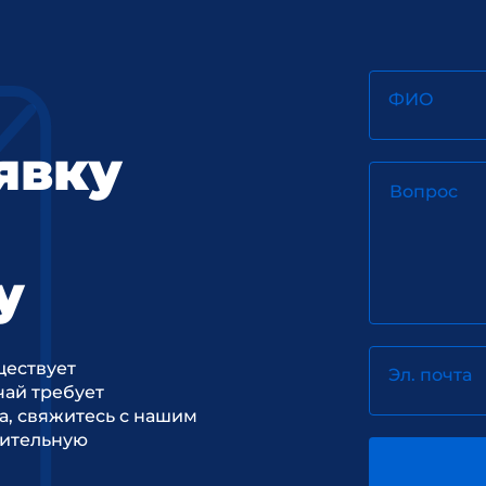
ФИО
явку
Вопрос
у
ществует
Эл. почта
ай требует
а, свяжитесь с нашим
рительную