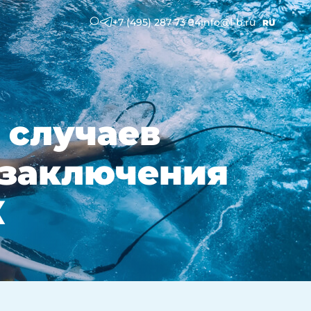
+7 (495) 287 73 94
info@l-b.ru
RU
 случаев
 заключения
К