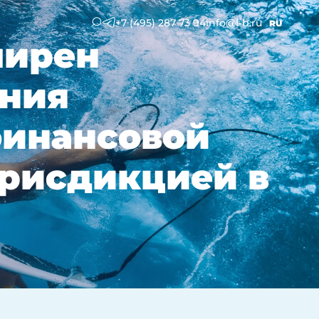
+7 (495) 287 73 94
info@l-b.ru
RU
ширен
ения
финансовой
юрисдикцией в