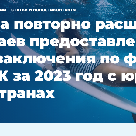
НИИ
СТАТЬИ И НОВОСТИ
КОНТАКТЫ
ода повторно рас
аев предоставл
заключения по 
К за 2023 год с 
транах