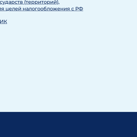
сударств (территорий),
я целей налогообложения с РФ
КИК