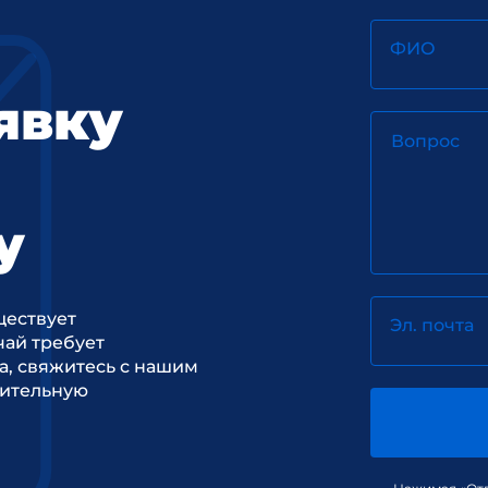
ФИО
явку
Вопрос
у
ществует
Эл. почта
ай требует
а, свяжитесь с нашим
рительную