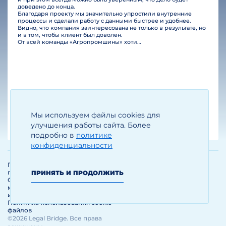
доведено до конца.
Благодаря проекту мы значительно упростили внутренние
процессы и сделали работу с данными быстрее и удобнее.
Видно, что компания заинтересована не только в результате, но
и в том, чтобы клиент был доволен.
От всей команды «Агропромшины» хотим поблагодарить специалистов Legal Bridge за отличную работу и человеческое отношение.…
Мы используем файлы cookies для
Егизарян И.А.
Генеральный директор
улучшения работы сайта. Более
подробно в
политике
конфиденциальности
Политика обработки и защиты
персональных данных
ПРИНЯТЬ И ПРОДОЛЖИТЬ
Соглашение об использовании
материалов и сервисов
интернет-сайта
Политика использования cookie-
файлов
©2026 Legal Bridge. Все права