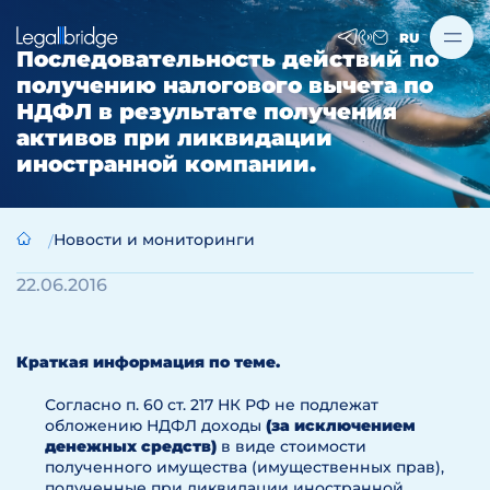
RU
Последовательность действий по
получению налогового вычета по
НДФЛ в результате получения
активов при ликвидации
иностранной компании.
Новости и мониторинги
22.06.2016
Краткая информация по теме.
Согласно п. 60 ст. 217 НК РФ не подлежат
обложению НДФЛ доходы
(за исключением
денежных средств)
в виде стоимости
полученного имущества (имущественных прав),
полученные при ликвидации иностранной