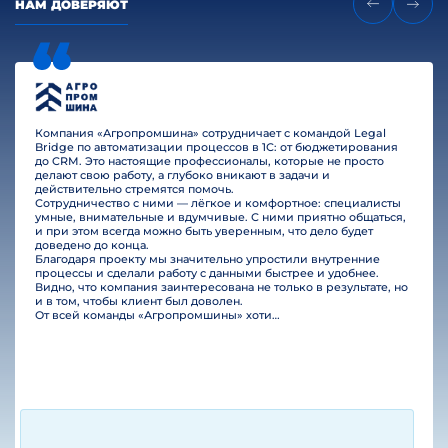
НАМ ДОВЕРЯЮТ
Компания «Агропромшина» сотрудничает с командой Legal
Bridge по автоматизации процессов в 1С: от бюджетирования
до CRM. Это настоящие профессионалы, которые не просто
делают свою работу, а глубоко вникают в задачи и
действительно стремятся помочь.
Сотрудничество с ними — лёгкое и комфортное: специалисты
умные, внимательные и вдумчивые. С ними приятно общаться,
и при этом всегда можно быть уверенным, что дело будет
доведено до конца.
Благодаря проекту мы значительно упростили внутренние
процессы и сделали работу с данными быстрее и удобнее.
Видно, что компания заинтересована не только в результате, но
и в том, чтобы клиент был доволен.
От всей команды «Агропромшины» хотим поблагодарить специалистов Legal Bridge за отличную работу и человеческое отношение.…