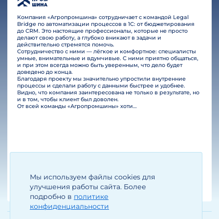
Компания «Агропромшина» сотрудничает с командой Legal
Bridge по автоматизации процессов в 1С: от бюджетирования
до CRM. Это настоящие профессионалы, которые не просто
делают свою работу, а глубоко вникают в задачи и
действительно стремятся помочь.
Сотрудничество с ними — лёгкое и комфортное: специалисты
умные, внимательные и вдумчивые. С ними приятно общаться,
и при этом всегда можно быть уверенным, что дело будет
доведено до конца.
Благодаря проекту мы значительно упростили внутренние
процессы и сделали работу с данными быстрее и удобнее.
Видно, что компания заинтересована не только в результате, но
и в том, чтобы клиент был доволен.
От всей команды «Агропромшины» хотим поблагодарить специалистов Legal Bridge за отличную работу и человеческое отношение.…
Мы используем файлы cookies для
Егизарян И.А.
Генеральный директор
улучшения работы сайта. Более
подробно в
политике
конфиденциальности