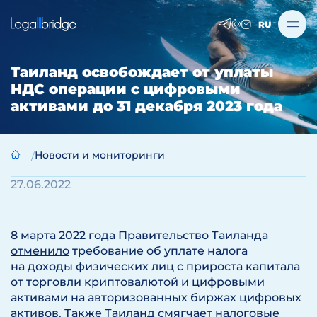
RU
Таиланд освобождает от уплаты
НДС операции с цифровыми
активами до 31 декабря 2023 года
Новости и мониторинги
27.06.2022
8 марта 2022 года Правительство Таиланда
отменило
требование об уплате налога
на доходы физических лиц с прироста капитала
от торговли криптовалютой и цифровыми
активами на авторизованных биржах цифровых
активов. Также Таиланд смягчает налоговые