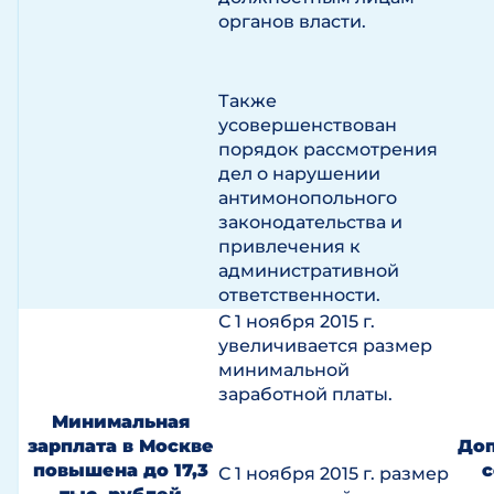
органов власти.
Также
усовершенствован
порядок рассмотрения
дел о нарушении
антимонопольного
законодательства и
привлечения к
административной
ответственности.
С 1 ноября 2015 г.
увеличивается размер
минимальной
заработной платы.
Минимальная
зарплата в Москве
Доп
повышена до 17,3
с
С 1 ноября 2015 г. размер