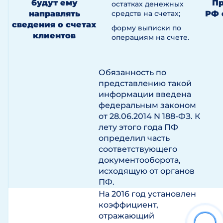
будут ему
Пр
остатках денежных
направлять
средств на счетах;
РФ о
сведения о счетах
форму выписки по
клиентов
операциям на счете.
Обязанность по
представлению такой
информации введена
федеральным законом
от 28.06.2014 N 188-ФЗ. К
лету этого года ПФ
определил часть
соответствующего
документооборота,
исходящую от органов
ПФ.
На 2016 год установлен
коэффициент,
отражающий