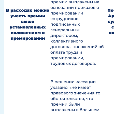
премии выплачены на
основании приказов о
В расходах можно
По
премировании
учесть премии
Ар
сотрудников,
выше
су
подписанных
установленных
генеральным
положением о
ок
директором,
премировании
коллективного
договора, положений об
оплате труда и
премировании,
трудовых договоров.
В решении кассации
указано: «не имеет
правового значения то
обстоятельство, что
премии были
выплачены в большем