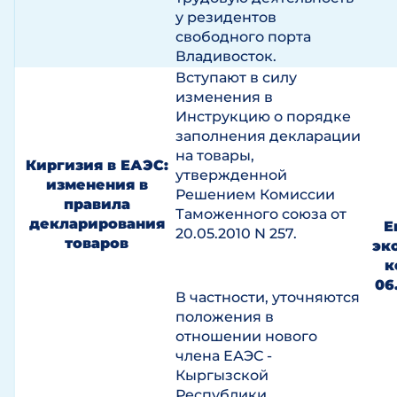
у резидентов
свободного порта
Владивосток.
Вступают в силу
изменения в
Инструкцию о порядке
заполнения декларации
на товары,
Киргизия в ЕАЭС:
утвержденной
изменения в
Решением Комиссии
правила
Таможенного союза от
декларирования
Е
20.05.2010 N 257.
товаров
эк
к
06
В частности, уточняются
положения в
отношении нового
члена ЕАЭС -
Кыргызской
Республики.