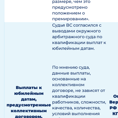
размере, чем это
предусмотрено
положением о
премировании».
Судья ВС согласился с
выводами окружного
арбитражного суда по
квалификации выплат к
юбилейным датам.
По мнению суда,
данные выплаты,
основанные на
коллективном
Выплаты к
договоре, не зависят от
юбилейным
квалификации
О
датам,
работников, сложности,
Вер
предусмотренные
качества, количества,
РФ 
коллективным
условий выполнения
КГ
договором,