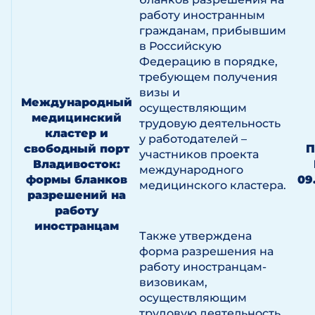
работу иностранным
гражданам, прибывшим
в Российскую
Федерацию в порядке,
требующем получения
визы и
Международный
осуществляющим
медицинский
трудовую деятельность
кластер и
у работодателей –
свободный порт
П
участников проекта
Владивосток:
международного
формы бланков
09
медицинского кластера.
разрешений на
работу
иностранцам
Также утверждена
форма разрешения на
работу иностранцам-
визовикам,
осуществляющим
трудовую деятельность