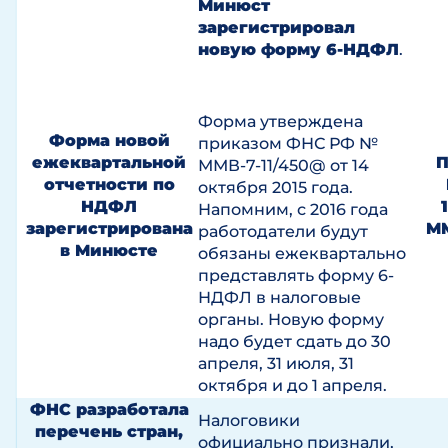
Минюст
зарегистрировал
новую форму 6-НДФЛ
.
Форма утверждена
Форма новой
приказом ФНС РФ №
ежеквартальной
П
ММВ-7-11/450@ от 14
отчетности по
октября 2015 года.
НДФЛ
Напомним, с 2016 года
зарегистрирована
ММ
работодатели будут
в Минюсте
обязаны ежеквартально
представлять форму 6-
НДФЛ в налоговые
органы. Новую форму
надо будет сдать до 30
апреля, 31 июля, 31
октября и до 1 апреля.
ФНС разработала
Налоговики
перечень стран,
официально признали,