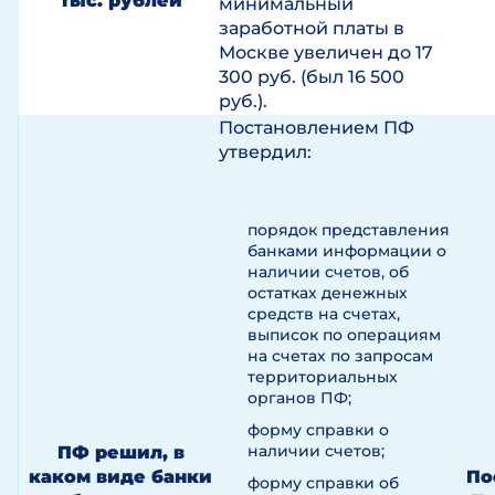
тыс. рублей
минимальный
заработной платы в
Москве увеличен до 17
300 руб. (был 16 500
руб.).
Постановлением ПФ
утвердил:
порядок представления
банками информации о
наличии счетов, об
остатках денежных
средств на счетах,
выписок по операциям
на счетах по запросам
территориальных
органов ПФ;
форму справки о
наличии счетов;
ПФ решил, в
каком виде банки
По
форму справки об