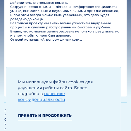
действительно стремятся помочь.
Сотрудничество с ними — лёгкое и комфортное: специалисты
умные, внимательные и вдумчивые. С ними приятно общаться,
и при этом всегда можно быть уверенным, что дело будет
доведено до конца.
Благодаря проекту мы значительно упростили внутренние
процессы и сделали работу с данными быстрее и удобнее.
Видно, что компания заинтересована не только в результате, но
и в том, чтобы клиент был доволен.
От всей команды «Агропромшины» хотим поблагодарить специалистов Legal Bridge за отличную работу и человеческое отношение.…
Мы используем файлы cookies для
Егизарян И.А.
Генеральный директор
улучшения работы сайта. Более
подробно в
политике
конфиденциальности
Политика обработки и защиты
персональных данных
ПРИНЯТЬ И ПРОДОЛЖИТЬ
Соглашение об использовании
материалов и сервисов
интернет-сайта