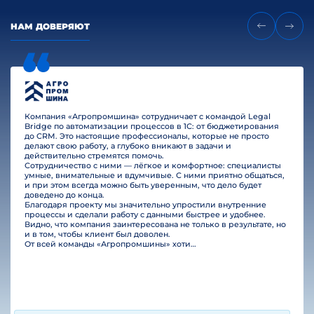
НАМ ДОВЕРЯЮТ
Компания «Агропромшина» сотрудничает с командой Legal
Bridge по автоматизации процессов в 1С: от бюджетирования
до CRM. Это настоящие профессионалы, которые не просто
делают свою работу, а глубоко вникают в задачи и
действительно стремятся помочь.
Сотрудничество с ними — лёгкое и комфортное: специалисты
умные, внимательные и вдумчивые. С ними приятно общаться,
и при этом всегда можно быть уверенным, что дело будет
доведено до конца.
Благодаря проекту мы значительно упростили внутренние
процессы и сделали работу с данными быстрее и удобнее.
Видно, что компания заинтересована не только в результате, но
и в том, чтобы клиент был доволен.
От всей команды «Агропромшины» хотим поблагодарить специалистов Legal Bridge за отличную работу и человеческое отношение.…