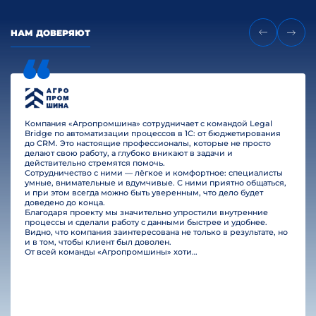
НАМ ДОВЕРЯЮТ
Компания «Агропромшина» сотрудничает с командой Legal
Bridge по автоматизации процессов в 1С: от бюджетирования
до CRM. Это настоящие профессионалы, которые не просто
делают свою работу, а глубоко вникают в задачи и
действительно стремятся помочь.
Сотрудничество с ними — лёгкое и комфортное: специалисты
умные, внимательные и вдумчивые. С ними приятно общаться,
и при этом всегда можно быть уверенным, что дело будет
доведено до конца.
Благодаря проекту мы значительно упростили внутренние
процессы и сделали работу с данными быстрее и удобнее.
Видно, что компания заинтересована не только в результате, но
и в том, чтобы клиент был доволен.
От всей команды «Агропромшины» хотим поблагодарить специалистов Legal Bridge за отличную работу и человеческое отношение.…