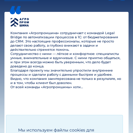
Компания «Агропромшина» сотрудничает с командой Legal
Bridge по автоматизации процессов в 1С: от бюджетирования
до CRM. Это настоящие профессионалы, которые не просто
делают свою работу, а глубоко вникают в задачи и
действительно стремятся помочь.
Сотрудничество с ними — лёгкое и комфортное: специалисты
умные, внимательные и вдумчивые. С ними приятно общаться,
и при этом всегда можно быть уверенным, что дело будет
доведено до конца.
Благодаря проекту мы значительно упростили внутренние
процессы и сделали работу с данными быстрее и удобнее.
Видно, что компания заинтересована не только в результате, но
и в том, чтобы клиент был доволен.
От всей команды «Агропромшины» хотим поблагодарить специалистов Legal Bridge за отличную работу и человеческое отношение.…
Мы используем файлы cookies для
Егизарян И.А.