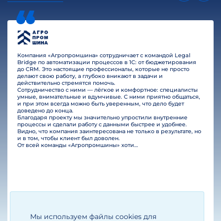
Компания «Агропромшина» сотрудничает с командой Legal
Bridge по автоматизации процессов в 1С: от бюджетирования
до CRM. Это настоящие профессионалы, которые не просто
делают свою работу, а глубоко вникают в задачи и
действительно стремятся помочь.
Сотрудничество с ними — лёгкое и комфортное: специалисты
умные, внимательные и вдумчивые. С ними приятно общаться,
и при этом всегда можно быть уверенным, что дело будет
доведено до конца.
Благодаря проекту мы значительно упростили внутренние
процессы и сделали работу с данными быстрее и удобнее.
Видно, что компания заинтересована не только в результате, но
и в том, чтобы клиент был доволен.
От всей команды «Агропромшины» хотим поблагодарить специалистов Legal Bridge за отличную работу и человеческое отношение.…
Мы используем файлы cookies для
Егизарян И.А.