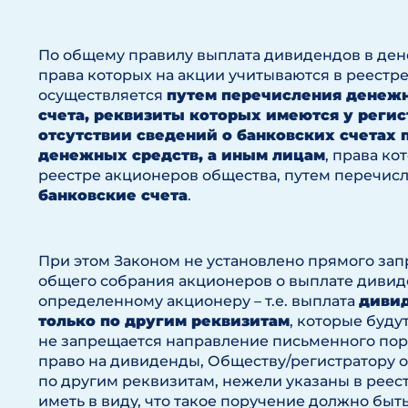
По общему правилу выплата дивидендов в д
права которых на акции учитываются в реестр
осуществляется
путем перечисления денежн
счета, реквизиты которых имеются у регис
отсутствии сведений о банковских счетах 
денежных средств, а иным лицам
, права ко
реестре акционеров общества, путем перечис
банковские счета
.
При этом Законом не установлено прямого зап
общего собрания акционеров о выплате дивид
определенному акционеру – т.е. выплата
дивид
только по другим реквизитам
, которые буду
не запрещается направление письменного по
право на дивиденды, Обществу/регистратору
по другим реквизитам, нежели указаны в реес
иметь в виду, что такое поручение должно быт