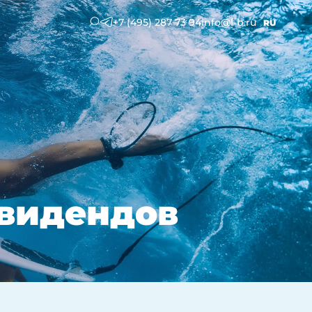
+7 (495) 287 73 94
info@l-b.ru
RU
ивидендов