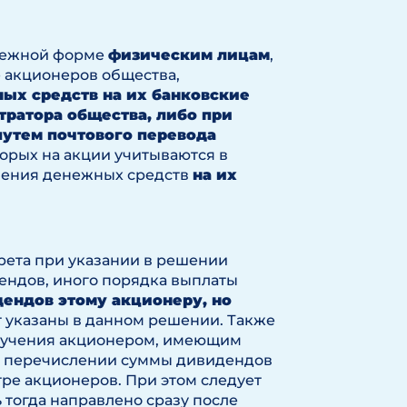
енежной форме
физическим лицам
,
е акционеров общества,
ых средств на их банковские
тратора общества, либо при
путем почтового перевода
торых на акции учитываются в
ления денежных средств
на их
рета при указании в решении
ендов, иного порядка выплаты
ендов этому акционеру, но
т указаны в данном решении. Также
ручения акционером, имеющим
 о перечислении суммы дивидендов
тре акционеров. При этом следует
ь тогда направлено сразу после