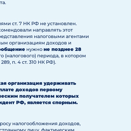
та.
ми ст. 7 НК РФ не установлен.
комендовали направлять этот
представления налоговыми агентами
ым организациям доходов и
ообщение
нужно
не позднее 28
о (налогового) периода, в котором
9, п. 4 ст. 310 НК РФ).
кая организация удерживать
ыплате доходов первому
ческим получателем которых
идент РФ, является спорным.
росу налогообложения доходов,
странному лицу, фактическим