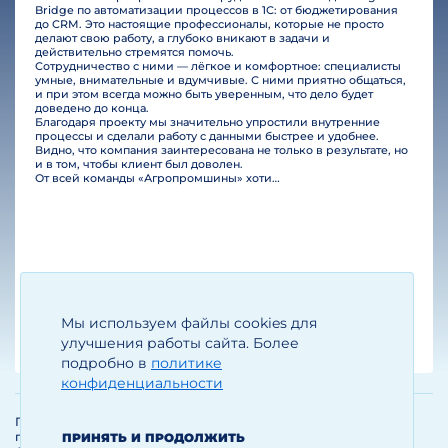
Bridge по автоматизации процессов в 1С: от бюджетирования
до CRM. Это настоящие профессионалы, которые не просто
делают свою работу, а глубоко вникают в задачи и
действительно стремятся помочь.
Сотрудничество с ними — лёгкое и комфортное: специалисты
умные, внимательные и вдумчивые. С ними приятно общаться,
и при этом всегда можно быть уверенным, что дело будет
доведено до конца.
Благодаря проекту мы значительно упростили внутренние
процессы и сделали работу с данными быстрее и удобнее.
Видно, что компания заинтересована не только в результате, но
и в том, чтобы клиент был доволен.
От всей команды «Агропромшины» хотим поблагодарить специалистов Legal Bridge за отличную работу и человеческое отношение.…
Мы используем файлы cookies для
Егизарян И.А.
Генеральный директор
улучшения работы сайта. Более
подробно в
политике
конфиденциальности
Политика обработки и защиты
персональных данных
ПРИНЯТЬ И ПРОДОЛЖИТЬ