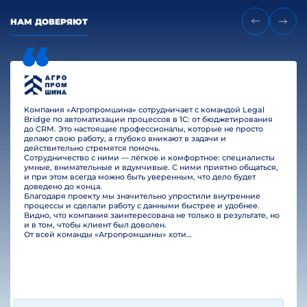
НАМ ДОВЕРЯЮТ
Компания «Агропромшина» сотрудничает с командой Legal
Bridge по автоматизации процессов в 1С: от бюджетирования
до CRM. Это настоящие профессионалы, которые не просто
делают свою работу, а глубоко вникают в задачи и
действительно стремятся помочь.
Сотрудничество с ними — лёгкое и комфортное: специалисты
умные, внимательные и вдумчивые. С ними приятно общаться,
и при этом всегда можно быть уверенным, что дело будет
доведено до конца.
Благодаря проекту мы значительно упростили внутренние
процессы и сделали работу с данными быстрее и удобнее.
Видно, что компания заинтересована не только в результате, но
и в том, чтобы клиент был доволен.
От всей команды «Агропромшины» хотим поблагодарить специалистов Legal Bridge за отличную работу и человеческое отношение.…