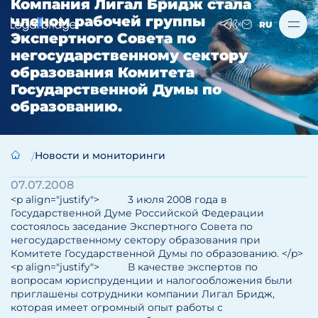
Компания Лигал Бридж стала
членом рабочей группы
RU
Экспертного Совета по
негосударственному сектору
образования Комитета
Государственной Думы по
образованию.
Новости и мониторинги
07.07.2008
<p align="justify"> 3 июля 2008 года в
Государственной Думе Российской Федерации
состоялось заседание Экспертного Совета по
негосударственному сектору образования при
Комитете Государственной Думы по образованию. </p>
<p align="justify"> В качестве экспертов по
вопросам юриспруденции и налогообложения были
приглашены сотрудники компании Лигал Бридж,
которая имеет огромный опыт работы с