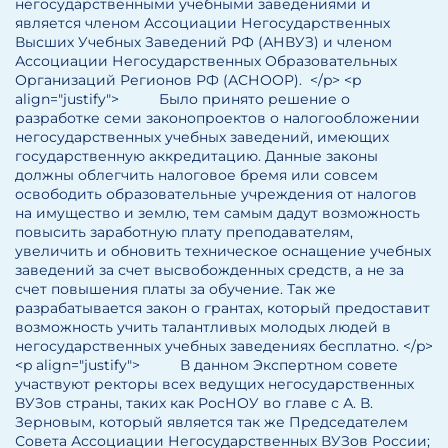
негосударственными учебными заведениями и
является членом Ассоциации Негосударственных
Высших Учебных Заведений РФ (АНВУЗ) и членом
Ассоциации Негосударственных Образовательных
Организаций Регионов РФ (АСНООР). </p> <p
align="justify"> Было принято решение о
разработке семи законопроектов о налогообложении
негосударственных учебных заведений, имеющих
государственную аккредитацию. Данные законы
должны облегчить налоговое бремя или совсем
освободить образовательные учреждения от налогов
на имущество и землю, тем самым дадут возможность
повысить заработную плату преподавателям,
увеличить и обновить техническое оснащение учебных
заведений за счет высвобожденных средств, а не за
счет повышения платы за обучение. Так же
разрабатывается закон о грантах, который предоставит
возможность учить талантливых молодых людей в
негосударственных учебных заведениях бесплатно. </p>
<p align="justify"> В данном Экспертном совете
участвуют ректоры всех ведущих негосударственных
ВУЗов страны, таких как РосНОУ во главе с А. В.
Зерновым, который является так же Председателем
Совета Ассоциации Негосударственных ВУЗов России;