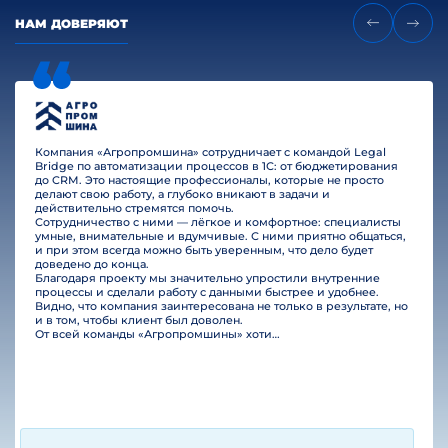
НАМ ДОВЕРЯЮТ
Компания «Агропромшина» сотрудничает с командой Legal
Bridge по автоматизации процессов в 1С: от бюджетирования
до CRM. Это настоящие профессионалы, которые не просто
делают свою работу, а глубоко вникают в задачи и
действительно стремятся помочь.
Сотрудничество с ними — лёгкое и комфортное: специалисты
умные, внимательные и вдумчивые. С ними приятно общаться,
и при этом всегда можно быть уверенным, что дело будет
доведено до конца.
Благодаря проекту мы значительно упростили внутренние
процессы и сделали работу с данными быстрее и удобнее.
Видно, что компания заинтересована не только в результате, но
и в том, чтобы клиент был доволен.
От всей команды «Агропромшины» хотим поблагодарить специалистов Legal Bridge за отличную работу и человеческое отношение.…