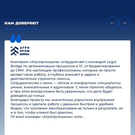
НАМ ДОВЕРЯЮТ
Компания «Агропромшина» сотрудничает с командой Legal
Bridge по автоматизации процессов в 1С: от бюджетирования
до CRM. Это настоящие профессионалы, которые не просто
делают свою работу, а глубоко вникают в задачи и
действительно стремятся помочь.
Сотрудничество с ними — лёгкое и комфортное: специалисты
умные, внимательные и вдумчивые. С ними приятно общаться,
и при этом всегда можно быть уверенным, что дело будет
доведено до конца.
Благодаря проекту мы значительно упростили внутренние
процессы и сделали работу с данными быстрее и удобнее.
Видно, что компания заинтересована не только в результате, но
и в том, чтобы клиент был доволен.
От всей команды «Агропромшины» хотим поблагодарить специалистов Legal Bridge за отличную работу и человеческое отношение.…