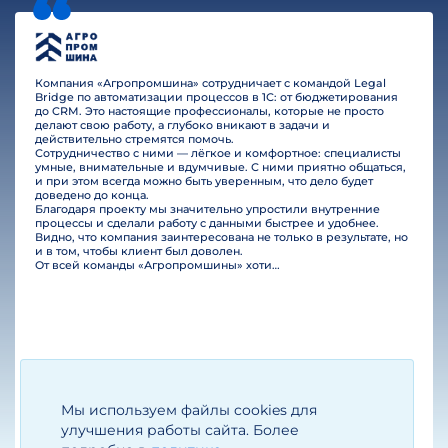
Компания «Агропромшина» сотрудничает с командой Legal
Bridge по автоматизации процессов в 1С: от бюджетирования
до CRM. Это настоящие профессионалы, которые не просто
делают свою работу, а глубоко вникают в задачи и
действительно стремятся помочь.
Сотрудничество с ними — лёгкое и комфортное: специалисты
умные, внимательные и вдумчивые. С ними приятно общаться,
и при этом всегда можно быть уверенным, что дело будет
доведено до конца.
Благодаря проекту мы значительно упростили внутренние
процессы и сделали работу с данными быстрее и удобнее.
Видно, что компания заинтересована не только в результате, но
и в том, чтобы клиент был доволен.
От всей команды «Агропромшины» хотим поблагодарить специалистов Legal Bridge за отличную работу и человеческое отношение.…
Мы используем файлы cookies для
Егизарян И.А.
Генеральный директор
улучшения работы сайта. Более