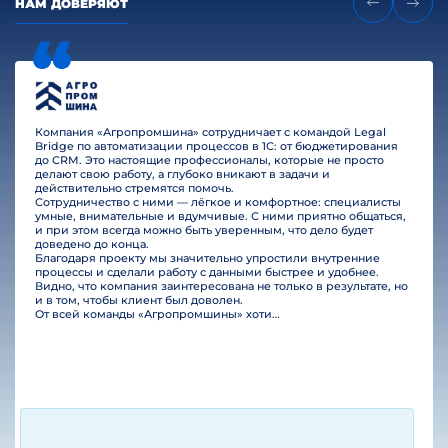
НАМ ДОВЕРЯЮТ
Компания «Агропромшина» сотрудничает с командой Legal
Bridge по автоматизации процессов в 1С: от бюджетирования
до CRM. Это настоящие профессионалы, которые не просто
делают свою работу, а глубоко вникают в задачи и
действительно стремятся помочь.
Сотрудничество с ними — лёгкое и комфортное: специалисты
умные, внимательные и вдумчивые. С ними приятно общаться,
и при этом всегда можно быть уверенным, что дело будет
доведено до конца.
Благодаря проекту мы значительно упростили внутренние
процессы и сделали работу с данными быстрее и удобнее.
Видно, что компания заинтересована не только в результате, но
и в том, чтобы клиент был доволен.
От всей команды «Агропромшины» хотим поблагодарить специалистов Legal Bridge за отличную работу и человеческое отношение.…