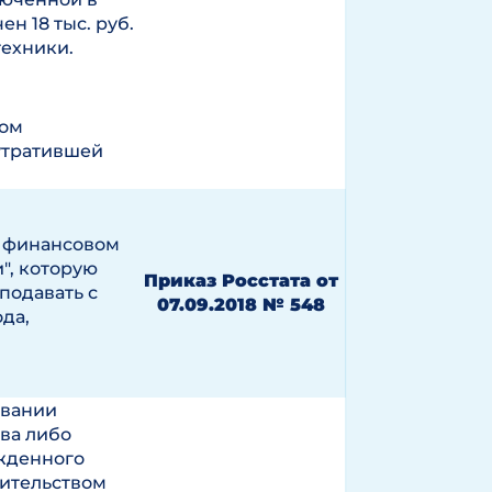
ен 18 тыс. руб.
техники.
том
утратившей
о финансовом
", которую
Приказ Росстата от
подавать с
07.09.2018 № 548
ода,
овании
ва либо
ржденного
ительством