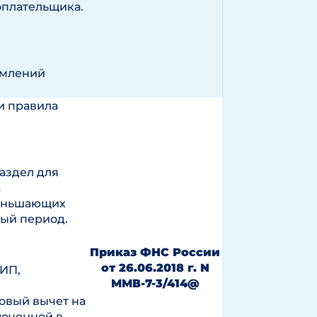
оплательщика.
омлений
и правила
раздел для
а
меньшающих
вый период.
Приказ ФНС России
от 26.06.2018 г. N
 ИП,
ММВ-7-3/414@
овый вычет на
люченной в