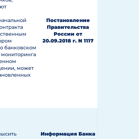
уют
начальной
Постановление
онтракта
Правительства
нственным
России от
ором
20.09.2018 г. N 1117
о банковском
 мониторинга
ренном
ении, может
тановленных
высить
Информация Банка