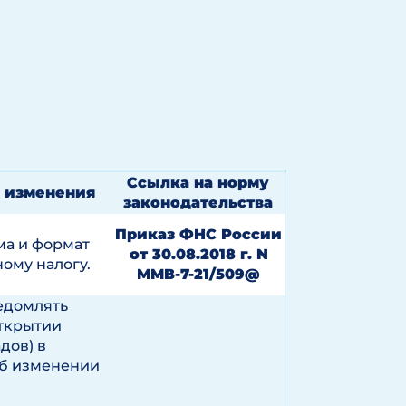
Ссылка на норму
 изменения
законодательства
Приказ ФНС России
а и формат
от 30.08.2018 г. N
ому налогу.
ММВ-7-21/509@
едомлять
открытии
дов) в
об изменении