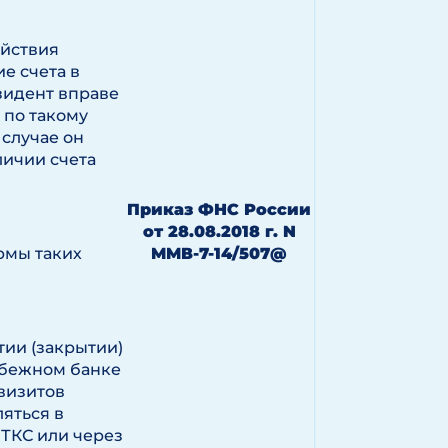
йствия
е счета в
зидент вправе
 по такому
 случае он
личии счета
Приказ ФНС России
от 28.08.2018 г. N
рмы таких
ММВ-7-14/507@
ии (закрытии)
рубежном банке
визитов
ляться в
ТКС или через