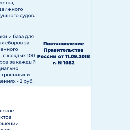
дства,
движного
душного судов.
ки и база для
х сборов за
Постановление
женного
Правительства
. с каждых 100
России от 11.09.2018
ров за каждый
г. N 1082
циально
строенных и
ниях - 2 руб.
овское
ктов
ношении
иков,