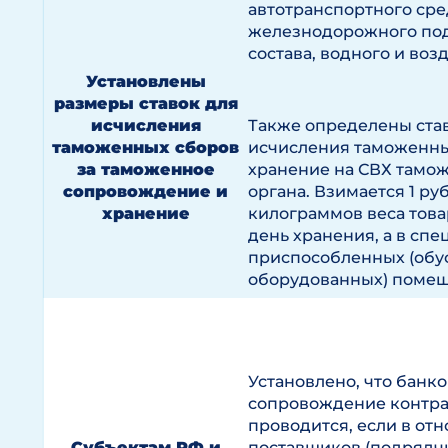
автотранспортного сре
железнодорожного по
состава, водного и воз
Установлены
размеры ставок для
исчисления
Также определены став
таможенных сборов
исчисления таможенны
за таможенное
хранение на СВХ тамо
сопровождение и
органа. Взимается 1 руб
хранение
килограммов веса това
день хранения, а в спе
приспособленных (обу
оборудованных) помеще
Установлено, что банк
сопровождение контра
проводится, если в от
Субъектам РФ и
поставщиков (подрядч