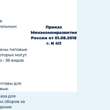
я
тельным
Приказ
Минэкономразвития
России от 01.08.2018
г. N 411
дены типовые
оторых могут
 - 36 видов
уставы для
вые.
база для
х сборов за
дение