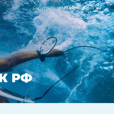
+7 (495) 287 73 94
info@l-b.ru
RU
НК РФ