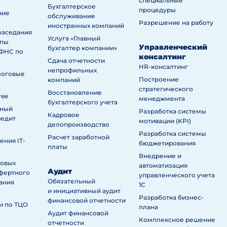
специальные
Бухгалтерское
процедуры
ние
обслуживание
Разрешение на работу
иностранных компаний
заседания
Услуга «Главный
ппы
Управленческий
бухгалтер компании»
ИФНС по
консалтинг
Сдача отчетности
HR-консалтинг
непрофильных
логовые
Построение
компаний
стратегического
Восстановление
ree
менеджмента
бухгалтерского учета
нный
Разработка системы
Кадровое
редит
мотивации (KPI)
делопроизводство
Разработка системы
Расчет заработной
ния IT-
бюджетирования
платы
Внедрение и
говых
автоматизация
Аудит
сфертного
управленческого учета
Обязательный
ания
1С
и инициативный аудит
Разработка бизнес-
финансовой отчетности
и по ТЦО
плана
Аудит финансовой
Комплексное решение
отчетности