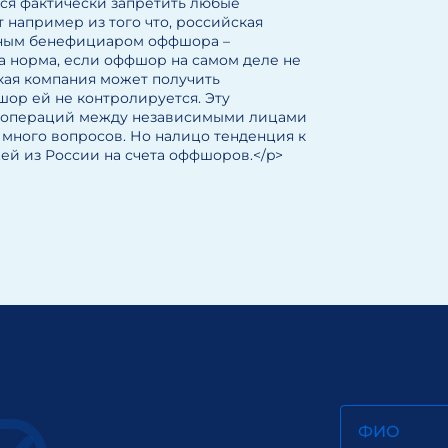
ся фактически запретить любые
 например из того что, российская
ечным бенефициаром оффшора –
та норма, если оффшор на самом деле не
кая компания может получить
ор ей не контролируется. Эту
о с операций между независимыми лицами
 много вопросов. Но налицо тенденция к
ей из России на счета оффшоров.</p>
ФИО