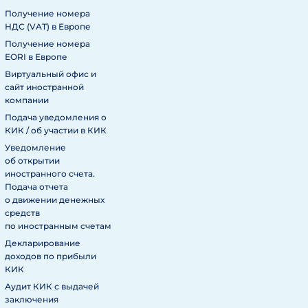
Получение номера
НДС (VAT) в Европе
Получение номера
EORI в Европе
Виртуальный офис и
сайт иностранной
компании
Подача уведомления о
КИК / об участии в КИК
Уведомление
об открытии
иностранного счета.
Подача отчета
о движении денежных
средств
по иностранным счетам
Декларирование
доходов по прибыли
КИК
Аудит КИК с выдачей
заключения