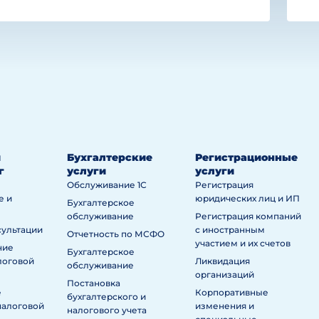
й
Бухгалтерские
Регистрационные
г
услуги
услуги
Обслуживание 1С
Регистрация
е и
юридических лиц и ИП
Бухгалтерское
обслуживание
Регистрация компаний
сультации
с иностранным
Отчетность по МСФО
участием и их счетов
ние
Бухгалтерское
логовой
Ликвидация
обслуживание
организаций
Постановка
е
Корпоративные
бухгалтерского и
налоговой
изменения и
налогового учета