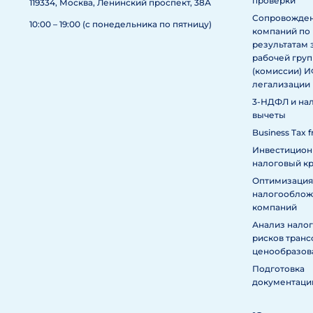
проверки
119334, Москва, Ленинский проспект, 38А
Сопровожде
10:00 – 19:00 (с понедельника по пятницу)
компаний по
результатам 
рабочей гру
(комиссии) 
легализации
3-НДФЛ и на
вычеты
Business Tax f
Инвестицио
налоговый к
Оптимизация
налогообложе
компаний
Анализ нало
рисков тран
ценообразов
Подготовка
документаци