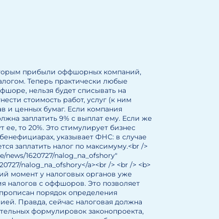
которым прибыли оффшорных компаний,
алогом. Теперь практически любые
фшоре, нельзя будет списывать на
ести стоимость работ, услуг (к ним
в и ценных бумаг. Если компания
лжна заплатить 9% с выплат ему. Если же
 ее, то 20%. Это стимулирует бизнес
бенефициарах, указывает ФНС: в случае
ся заплатить налог по максимуму.<br />
ce/news/1620727/nalog_na_ofshory"
20727/nalog_na_ofshory</a><br /> <br /> <b>
щий момент у налоговых органов уже
я налогов с оффшоров. Это позволяет
о прописан порядок определения
ией. Правда, сейчас налоговая должна
арительных формулировок законопроекта,