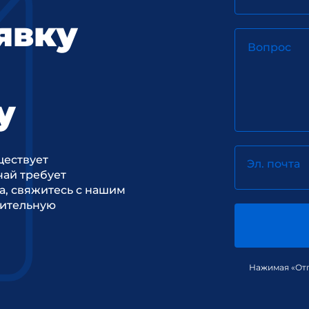
явку
Вопрос
у
ществует
Эл. почта
ай требует
а, свяжитесь с нашим
рительную
Нажимая «Отп