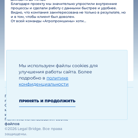
Благодаря проекту мы значительно упростили внутренние
процессы и сделали работу с данными быстрее и удобнее.
Видно, что компания заинтересована не только в результате, но
и в том, чтобы клиент был доволен.
От всей команды «Агропромшины» хотим поблагодарить специалистов Legal Bridge за отличную работу и человеческое отношение.…
Мы используем файлы cookies для
Егизарян И.А.
Генеральный директор
улучшения работы сайта. Более
подробно в
политике
конфиденциальности
Политика обработки и защиты
персональных данных
ПРИНЯТЬ И ПРОДОЛЖИТЬ
Соглашение об использовании
материалов и сервисов
интернет-сайта
Политика использования cookie-
файлов
©2026 Legal Bridge. Все права
защищены.