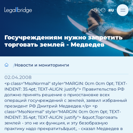
RU
Госучреждениям нужно запретить
торговать землей - Медведев
Новости и мониторинги
02.04.2008
<p class="MsoNormal" style="MARGIN: 0cm 0cm 0pt; TEXT-
INDENT: 35.4pt; TEXT-ALIGN: justify"> Правительство РФ
должно принять решение о приостановке всех
операций госучреждений с землей, заявил избранный
президент РФ Дмитрий Медведев.</p> <p
class="MsoNormal" style="MARGIN: 0cm 0cm 0pt; TEXT-
INDENT: 35.4pt; TEXT-ALIGN: justify"> &quot;Торговать
землей - это не их функция, и эту безобразную
практику надо прекратить&quot;, - сказал Медведев в