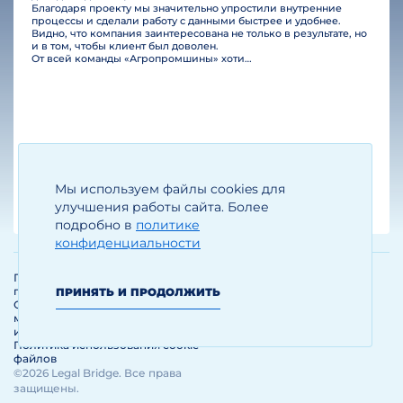
Благодаря проекту мы значительно упростили внутренние
процессы и сделали работу с данными быстрее и удобнее.
Видно, что компания заинтересована не только в результате, но
и в том, чтобы клиент был доволен.
От всей команды «Агропромшины» хотим поблагодарить специалистов Legal Bridge за отличную работу и человеческое отношение.…
Мы используем файлы cookies для
Егизарян И.А.
Генеральный директор
улучшения работы сайта. Более
подробно в
политике
конфиденциальности
Политика обработки и защиты
персональных данных
ПРИНЯТЬ И ПРОДОЛЖИТЬ
Соглашение об использовании
материалов и сервисов
интернет-сайта
Политика использования cookie-
файлов
©2026 Legal Bridge. Все права
защищены.