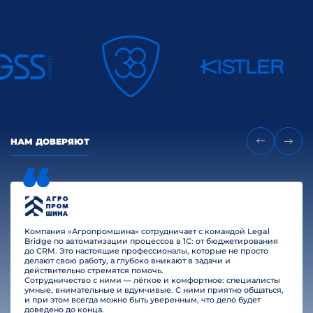
НАМ ДОВЕРЯЮТ
Компания «Агропромшина» сотрудничает с командой Legal
Bridge по автоматизации процессов в 1С: от бюджетирования
до CRM. Это настоящие профессионалы, которые не просто
делают свою работу, а глубоко вникают в задачи и
действительно стремятся помочь.
Сотрудничество с ними — лёгкое и комфортное: специалисты
умные, внимательные и вдумчивые. С ними приятно общаться,
и при этом всегда можно быть уверенным, что дело будет
доведено до конца.