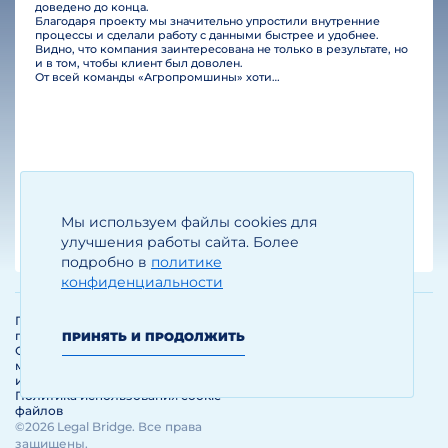
доведено до конца.
Благодаря проекту мы значительно упростили внутренние
процессы и сделали работу с данными быстрее и удобнее.
Видно, что компания заинтересована не только в результате, но
и в том, чтобы клиент был доволен.
От всей команды «Агропромшины» хотим поблагодарить специалистов Legal Bridge за отличную работу и человеческое отношение.…
Мы используем файлы cookies для
Егизарян И.А.
Генеральный директор
улучшения работы сайта. Более
подробно в
политике
конфиденциальности
Политика обработки и защиты
персональных данных
ПРИНЯТЬ И ПРОДОЛЖИТЬ
Соглашение об использовании
материалов и сервисов
интернет-сайта
Политика использования cookie-
файлов
©2026 Legal Bridge. Все права
защищены.