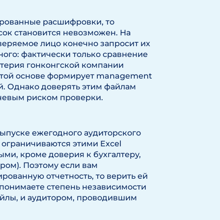
ированные расшифровки, то
сок становится невозможен. На
веряемое лицо конечно запросит их
много: фактически только сравнение
алтерия гонконгской компании
 этой основе формирует management
ей. Однако доверять этим файлам
ючевым риском проверки.
выпуске ежегодного аудиторского
 ограничиваются этими Excel
ми, кроме доверия к бухгалтеру,
ром). Поэтому если вам
рованную отчетность, то верить ей
о понимаете степень независимости
айлы, и аудитором, проводившим