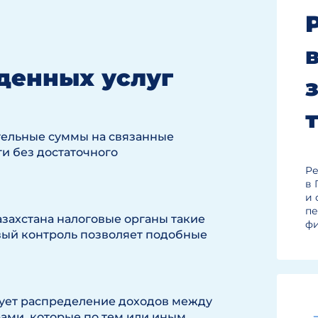
жденных услуг
тельные суммы на связанные
и без достаточного
Ре
в 
и 
пе
азахстана налоговые органы такие
фи
овый контроль позволяет подобные
ирует распределение доходов между
ами, которые по тем или иным