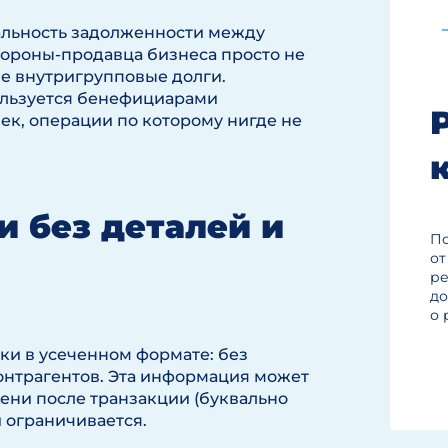
альность задолженности между
стороны-продавца бизнеса просто не
е внутригрупповые долги.
ользуется бенефициарами
к, операции по которому нигде не
и без деталей и
П
от
ре
до
о 
ки в усеченном формате: без
онтрагентов. Эта информация может
мени после транзакции (буквально
 ограничивается.