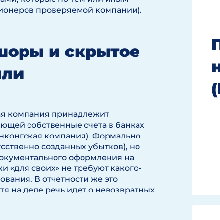
ционеров проверяемой компании).
фшоры и скрытое
ыли
кая компания принадлежит
еющей собственные счета в банках
гонконгская компания). Формально
сственно созданных убытков), но
документального оформления на
и «для своих» не требуют какого-
вания. В отчетности же это
тя на деле речь идет о невозвратных
.