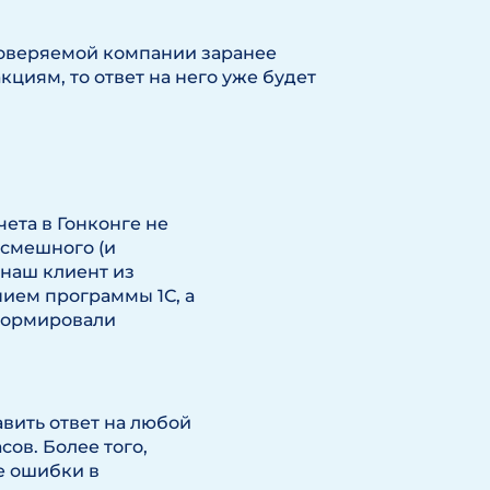
проверяемой компании заранее
кциям, то ответ на него уже будет
ета в Гонконге не
 смешного (и
 наш клиент из
ием программы 1С, а
 формировали
авить ответ на любой
сов. Более того,
е ошибки в