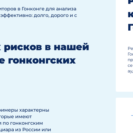
торов в Гонконге для анализа
эффективно: долго, дорого и с
 рисков в нашей
Ре
Го
ce гонконгских
пр
се
ау
примеры характерны
оторые имеют
и по гонконгским
иара из России или